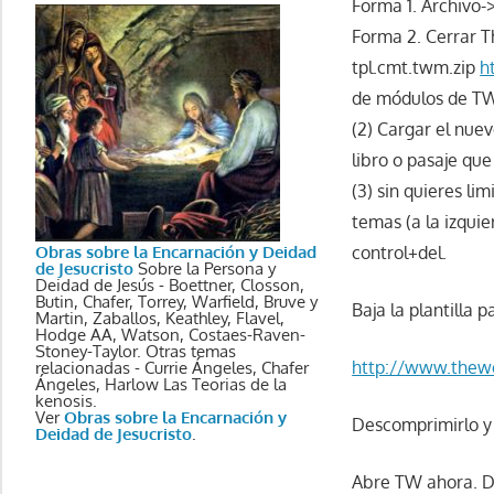
Forma 1. Archivo-
Forma 2. Cerrar T
tpl.cmt.twm.zip
h
de módulos de TW
(2) Cargar el nue
libro o pasaje que
(3) sin quieres li
temas (a la izquie
Obras sobre la Encarnación y Deidad
control+del.
de Jesucristo
Sobre la Persona y
Deidad de Jesús - Boettner, Closson,
Butin, Chafer, Torrey, Warfield, Bruve y
Baja la plantilla 
Martin, Zaballos, Keathley, Flavel,
Hodge AA, Watson, Costaes-Raven-
Stoney-Taylor. Otras temas
http://www.thewor
relacionadas - Currie Ángeles, Chafer
Ángeles, Harlow Las Teorias de la
kenosis.
Ver
Obras sobre la Encarnación y
Descomprimirlo y 
Deidad de Jesucristo
.
Abre TW ahora. D