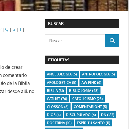
BUSCAR
P
|
Q
|
S
|
T
|
Buscar:
BUSCAR
ETIQUETAS
io de crear
ANGELOLOGÍA
(6)
ANTROPOLOGIA
(6)
un comentario
APOLOGETICA
(5)
AW PINK
(6)
lo de la Biblia
BIBLIA
(31)
BIBLIOLOGIA
(48)
ar desde allí, no
CATLIST
(76)
CATOLICISMO
(28)
CLOSSON
(6)
COMENTARIONT
(5)
DIOS
(4)
DISCUPULADO
(6)
DN
(183)
DOCTRINA
(10)
ESPÍRITU SANTO
(11)