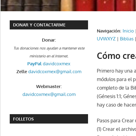
DONAR Y CONTACTARME
Navigación
:
Inicio
UVWXYZ
|
Biblias
Donar:
Tus donaciones nos ayudan a mantener este
Cómo cre
ministerio en el Internet.
PayPal
davidcoxmex
Primero hay una 
Zelle
davidcoxmex@gmail.com
módulos para el p
Webmaster:
completo de la Bib
davidcoxmex@gmail.com
(Génesis 1:1; Gén
hay caso de hacer
FOLLETOS
Pasos para Crear
(1) Crear el archi