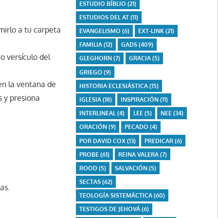
ESTUDIO BÍBLIO
(21)
ESTUDIOS DEL AT
(11)
irlo a tu carpeta
EVANGELISMO
(6)
EXT-LINK
(21)
FAMILIA
(12)
GADS
(409)
o versículo del
GLEGHORN
(7)
GRACIA
(5)
GRIEGO
(9)
 en la ventana de
HISTORIA ECLESIÁSTICA
(15)
s y presiona
IGLESIA
(18)
INSPIRACIÓN
(11)
INTERLINEAL
(4)
LEE
(5)
NEE
(34)
ORACIÓN
(9)
PECADO
(4)
POR DAVID COX
(13)
PREDICAR
(6)
PROBE
(61)
REINA VALERA
(7)
ROOD
(5)
SALVACIÓN
(5)
SECTAS
(62)
as.
TEOLOGÍA SISTEMÁCTICA
(60)
TESTIGOS DE JEHOVÁ
(6)