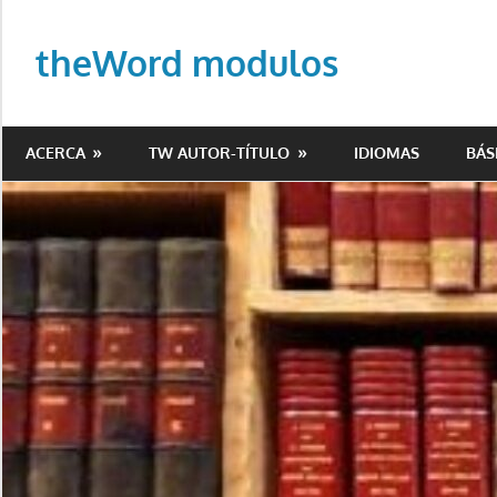
Saltar
al
theWord modulos
contenido
Biblioteca
de
ACERCA
TW AUTOR-TÍTULO
IDIOMAS
BÁS
modulos
para
theWord