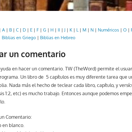
|
A
|
B
|
C
|
D
|
E
|
F
|
G
|
H
|
II
|
J
|
K
|
L
|
M
|
N
|
Numéricos
|
O
|
|
Biblias en Griego
|
Biblias en Hebreo
ar un comentario
ayuda en hacer un comentario. TW (TheWord) permite el usuar
rograma. Un libro de 5 capítulos es muy diferente tarea que 
lia. Nada más el hecho de teclear cada libro, capítulo, y versícu
esis 1:2, etc) es mucho trabajo. Entonces aunque podemos empez
lo.
 un Comentario:
vo en blanco.