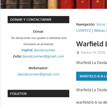
DONAR Y CONTACTARME
Navigación
:
Inicio
UVWXYZ
|
Biblias
Donar:
Tus donaciones nos ayudan a mantener este
Warfield 
ministerio en el Internet.
PayPal
davidcoxmex
febrero 14, 2026
Zelle
davidcoxmex@gmail.com
Warfield La Deida
Webmaster:
davidcoxmex@gmail.com
WARFIELD-B-B-L
Warfield La Deida
FOLLETOS
warfield-b-b-la-d