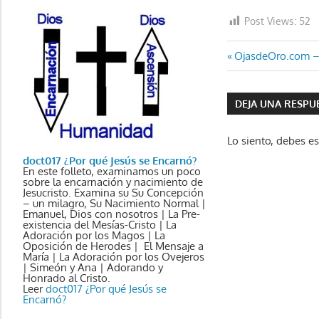
Post Views:
52
Navegaci
Entrada
OjasdeOro.com – 
anterior:
de
DEJA UNA RESPU
entradas
Lo siento, debes e
doct017 ¿Por qué Jesús se Encarnó?
En este folleto, examinamos un poco
sobre la encarnación y nacimiento de
Jesucristo. Examina su Su Concepción
– un milagro, Su Nacimiento Normal |
Emanuel, Dios con nosotros | La Pre-
existencia del Mesías-Cristo | La
Adoración por los Magos | La
Oposición de Herodes | El Mensaje a
María | La Adoración por los Ovejeros
| Simeón y Ana | Adorando y
Honrado al Cristo.
Leer
doct017 ¿Por qué Jesús se
Encarnó?