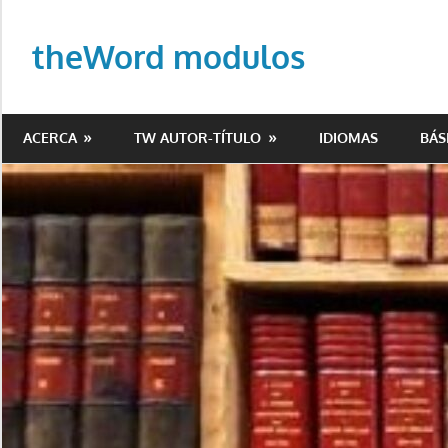
Saltar
al
theWord modulos
contenido
Biblioteca
de
ACERCA
TW AUTOR-TÍTULO
IDIOMAS
BÁS
modulos
para
theWord