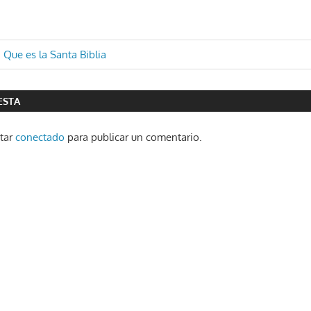
ón
Que es la Santa Biblia
ESTA
star
conectado
para publicar un comentario.