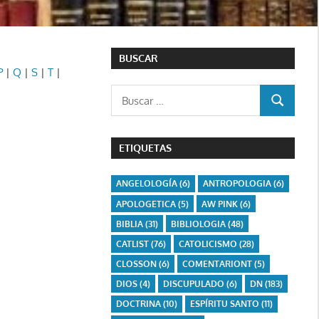
BUSCAR
P
|
Q
|
S
|
T
|
Buscar:
BUSCAR
ETIQUETAS
ANGELOLOGÍA
(6)
ANTROPOLOGIA
(6)
APOLOGETICA
(5)
AW PINK
(6)
BIBLIA
(31)
BIBLIOLOGIA
(48)
CATLIST
(76)
CATOLICISMO
(28)
CLOSSON
(6)
COMENTARIONT
(5)
DIOS
(4)
DISCUPULADO
(6)
DN
(183)
DOCTRINA
(10)
ESPÍRITU SANTO
(11)