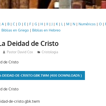
|
A
|
B
|
C
|
D
|
E
|
F
|
G
|
H
|
II
|
J
|
K
|
L
|
M
|
N
|
Numéricos
|
O
|
|
Biblias en Griego
|
Biblias en Hebreo
La Deidad de Cristo
Pastor David Cox
Cristologia
d de Cristo
A-DEIDAD-DE-CRISTO.GBK.TWM (400 DOWNLOADS )
d de Cristo
eidad-de-cristo.gbk.twm