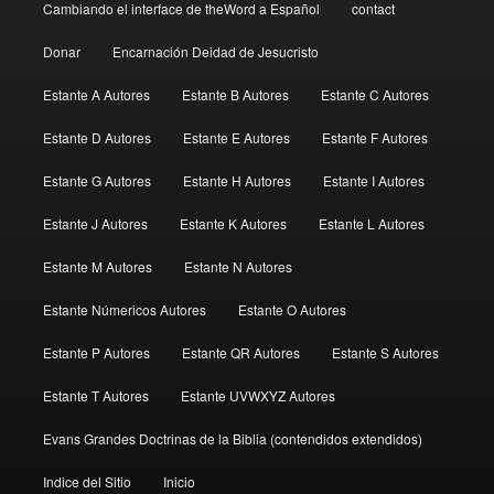
Cambiando el interface de theWord a Español
contact
Donar
Encarnación Deidad de Jesucristo
Estante A Autores
Estante B Autores
Estante C Autores
Estante D Autores
Estante E Autores
Estante F Autores
Estante G Autores
Estante H Autores
Estante I Autores
Estante J Autores
Estante K Autores
Estante L Autores
Estante M Autores
Estante N Autores
Estante Númericos Autores
Estante O Autores
Estante P Autores
Estante QR Autores
Estante S Autores
Estante T Autores
Estante UVWXYZ Autores
Evans Grandes Doctrinas de la Biblia (contendidos extendidos)
Indice del Sitio
Inicio