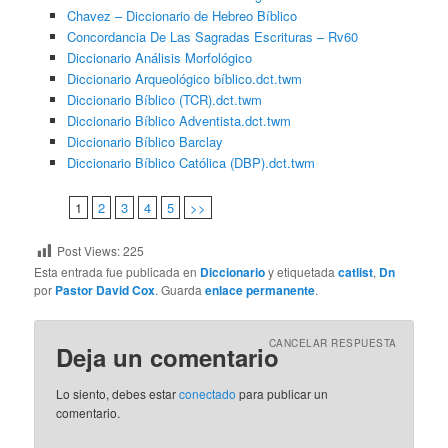
Chavez – Diccionario de Hebreo Bíblico
Concordancia De Las Sagradas Escrituras – Rv60
Diccionario Análisis Morfológico
Diccionario Arqueológico bíblico.dct.twm
Diccionario Bíblico (TCR).dct.twm
Diccionario Bíblico Adventista.dct.twm
Diccionario Bíblico Barclay
Diccionario Bíblico Católica (DBP).dct.twm
1
2
3
4
5
>>
Post Views:
225
Esta entrada fue publicada en
Diccionario
y etiquetada
catlist
,
Dn
por
Pastor David Cox
. Guarda
enlace permanente
.
CANCELAR RESPUESTA
Deja un comentario
Lo siento, debes estar
conectado
para publicar un
comentario.