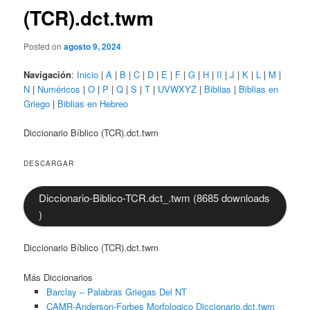
(TCR).dct.twm
Posted on
agosto 9, 2024
Navigación
:
Inicio
|
A
|
B
|
C
|
D
|
E
|
F
|
G
|
H
|
II
|
J
|
K
|
L
|
M
|
N
|
Numéricos
|
O
|
P
|
Q
|
S
|
T
|
UVWXYZ
|
Biblias
|
Biblias en
Griego
|
Biblias en Hebreo
Diccionario Bíblico (TCR).dct.twm
DESCARGAR
Diccionario-Biblico-TCR.dct_.twm (8685 downloads
)
Diccionario Bíblico (TCR).dct.twm
Más Diccionarios
Barclay – Palabras Griegas Del NT
CAMR-Anderson-Forbes Morfologico Diccionario.dct.twm