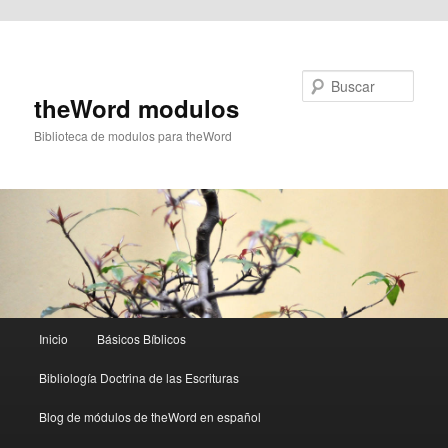
Ir al contenido principal
Buscar
theWord modulos
Biblioteca de modulos para theWord
Menú
Inicio
Básicos Bíblicos
principal
Bibliología Doctrina de las Escrituras
Blog de módulos de theWord en español