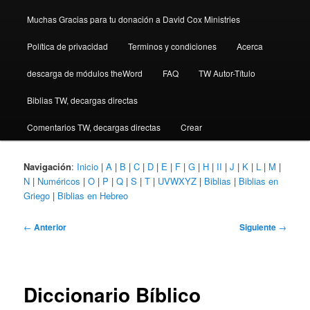
Muchas Gracias para tu donación a David Cox Ministries
Política de privacidad
Terminos y condiciones
Acerca
descarga de módulos theWord
FAQ
TW Autor-Título
Biblias TW, decargas directas
Comentarios TW, decargas directas
Crear
Navigación
:
Inicio
|
A
|
B
|
C
|
D
|
E
|
F
|
G
|
H
|
II
|
J
|
K
|
L
|
M
|
N
|
Numéricos
|
O
|
P
|
Q
|
S
|
T
|
UVWXYZ
|
Biblias
|
Biblias en
Griego
|
Biblias en Hebreo
Navegación
←
Anterior
Siguiente
→
de
entradas
Diccionario Bíblico