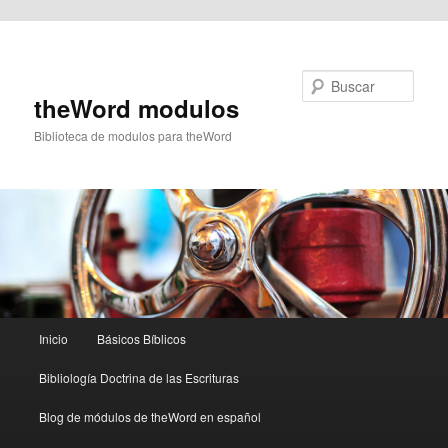
Ir al contenido principal
Buscar
theWord modulos
Biblioteca de modulos para theWord
Menú
Inicio
Básicos Bíblicos
principal
Bibliología Doctrina de las Escrituras
Blog de módulos de theWord en español