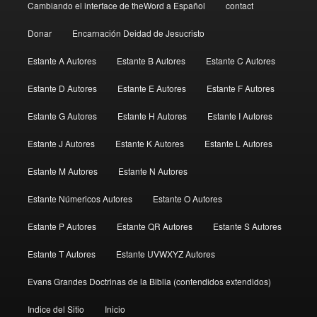
Cambiando el interface de theWord a Español
contact
Donar
Encarnación Deidad de Jesucristo
Estante A Autores
Estante B Autores
Estante C Autores
Estante D Autores
Estante E Autores
Estante F Autores
Estante G Autores
Estante H Autores
Estante I Autores
Estante J Autores
Estante K Autores
Estante L Autores
Estante M Autores
Estante N Autores
Estante Númericos Autores
Estante O Autores
Estante P Autores
Estante QR Autores
Estante S Autores
Estante T Autores
Estante UVWXYZ Autores
Evans Grandes Doctrinas de la Biblia (contendidos extendidos)
Indice del Sitio
Inicio