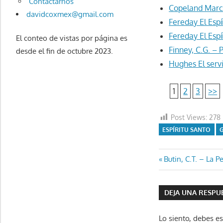
Contactarnos
Copeland Marca
davidcoxmex@gmail.com
Fereday El Espí
Fereday El Espí
El conteo de vistas por página es
Finney, C.G. – 
desde el fin de octubre 2023.
Hughes El servi
1
2
3
>>
Post Views:
278
ESPÍRITU SANTO
Navegaci
Entrada
Butin, C.T. – La P
anterior:
de
DEJA UNA RESPU
entradas
Lo siento, debes e