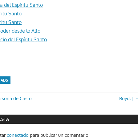
 del Espíritu Santo
ritu Santo
ritu Santo
Poder desde lo Alto
cio del Espíritu Santo
GADS
ón
Entrada
ersona de Cristo
Boyd, J. 
siguiente
ESTA
star
conectado
para publicar un comentario.