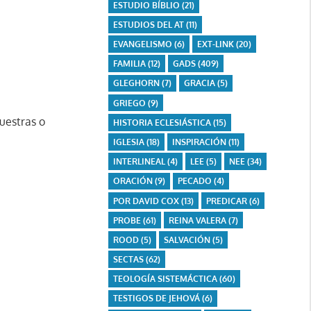
ESTUDIO BÍBLIO
(21)
ESTUDIOS DEL AT
(11)
EVANGELISMO
(6)
EXT-LINK
(20)
FAMILIA
(12)
GADS
(409)
GLEGHORN
(7)
GRACIA
(5)
GRIEGO
(9)
uestras o
HISTORIA ECLESIÁSTICA
(15)
IGLESIA
(18)
INSPIRACIÓN
(11)
INTERLINEAL
(4)
LEE
(5)
NEE
(34)
ORACIÓN
(9)
PECADO
(4)
POR DAVID COX
(13)
PREDICAR
(6)
PROBE
(61)
REINA VALERA
(7)
ROOD
(5)
SALVACIÓN
(5)
SECTAS
(62)
TEOLOGÍA SISTEMÁCTICA
(60)
TESTIGOS DE JEHOVÁ
(6)