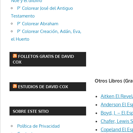
Noe y el diluvio
P’ Colorear José del Antiguo
Testamento
P’ Colorear Abraham
P’ Colorear Creación, Adán, Eva,
el Huerto
FOLLETOS GRATIS DE DAVID
COX
Otros Libros (Gra
ESTUDIOS DE DAVID COX
Aitken El Reve
Anderson El Es
SOBRE ESTE SITIO
Boyd, J. – El Es
Chafer, Lewis 
Política de Privacidad
Copeland El Es