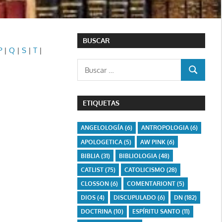
BUSCAR
P
|
Q
|
S
|
T
|
Buscar:
BUSCAR
ETIQUETAS
ANGELOLOGÍA
(6)
ANTROPOLOGIA
(6)
APOLOGETICA
(5)
AW PINK
(6)
BIBLIA
(31)
BIBLIOLOGIA
(48)
CATLIST
(75)
CATOLICISMO
(28)
CLOSSON
(6)
COMENTARIONT
(5)
DIOS
(4)
DISCUPULADO
(6)
DN
(182)
DOCTRINA
(10)
ESPÍRITU SANTO
(11)