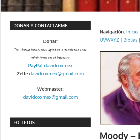
DONAR Y CONTACTARME
Navigación
:
Inicio
UVWXYZ
|
Biblias
Donar:
Tus donaciones nos ayudan a mantener este
ministerio en el Internet.
PayPal
davidcoxmex
Zelle
davidcoxmex@gmail.com
Webmaster:
davidcoxmex@gmail.com
FOLLETOS
Moody – E