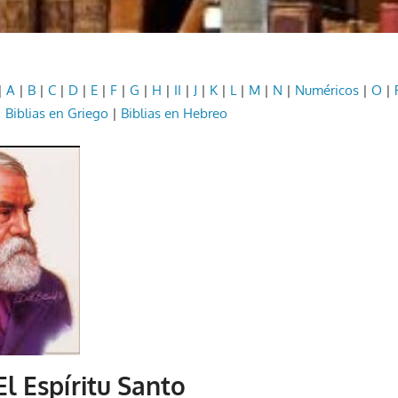
|
A
|
B
|
C
|
D
|
E
|
F
|
G
|
H
|
II
|
J
|
K
|
L
|
M
|
N
|
Numéricos
|
O
|
|
Biblias en Griego
|
Biblias en Hebreo
l Espíritu Santo