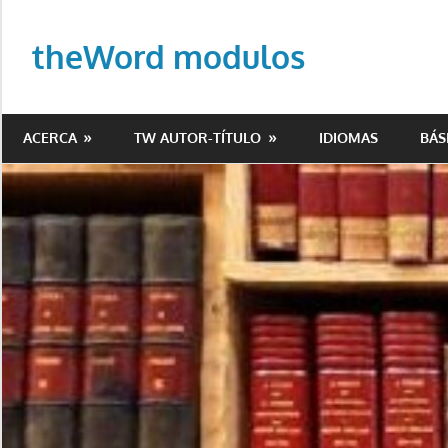
Saltar
al
theWord modulos
contenido
Biblioteca
de
ACERCA
TW AUTOR-TÍTULO
IDIOMAS
BÁS
modulos
para
theWord