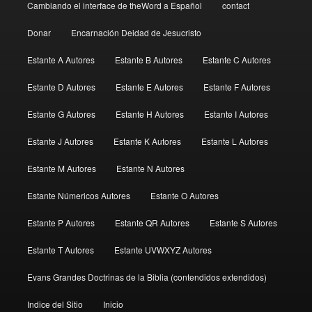
Cambiando el interface de theWord a Español
contact
Donar
Encarnación Deidad de Jesucristo
Estante A Autores
Estante B Autores
Estante C Autores
Estante D Autores
Estante E Autores
Estante F Autores
Estante G Autores
Estante H Autores
Estante I Autores
Estante J Autores
Estante K Autores
Estante L Autores
Estante M Autores
Estante N Autores
Estante Númericos Autores
Estante O Autores
Estante P Autores
Estante QR Autores
Estante S Autores
Estante T Autores
Estante UVWXYZ Autores
Evans Grandes Doctrinas de la Biblia (contendidos extendidos)
Indice del Sitio
Inicio