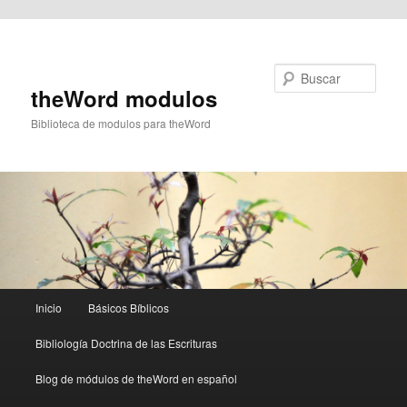
Ir al contenido principal
Buscar
theWord modulos
Biblioteca de modulos para theWord
Menú
Inicio
Básicos Bíblicos
principal
Bibliología Doctrina de las Escrituras
Blog de módulos de theWord en español