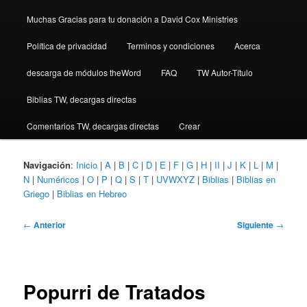
Muchas Gracias para tu donación a David Cox Ministries
Política de privacidad
Terminos y condiciones
Acerca
descarga de módulos theWord
FAQ
TW Autor-Título
Biblias TW, decargas directas
Comentarios TW, decargas directas
Crear
Navigación
:
Inicio
|
A
|
B
|
C
|
D
|
E
|
F
|
G
|
H
|
II
|
J
|
K
|
L
|
M
|
N
|
Numéricos
|
O
|
P
|
Q
|
S
|
T
|
UVWXYZ
|
Biblias
|
Biblias en
Griego
|
Biblias en Hebreo
Navegación
←
Anterior
Siguiente
→
de
entradas
Popurri de Tratados