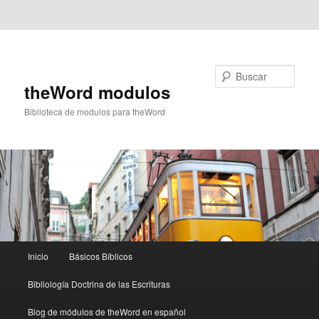
Ir al contenido principal
Ir al contenido secundario
Buscar
theWord modulos
Biblioteca de modulos para theWord
Menú
Inicio
Básicos Bíblicos
principal
Bibliología Doctrina de las Escrituras
Blog de módulos de theWord en español