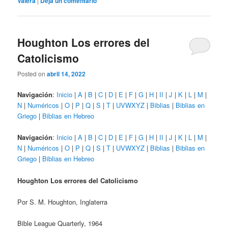
Valera
|
Deja un comentario
Houghton Los errores del
Catolicismo
Posted on
abril 14, 2022
Navigación
:
Inicio
|
A
|
B
|
C
|
D
|
E
|
F
|
G
|
H
|
II
|
J
|
K
|
L
|
M
|
N
|
Numéricos
|
O
|
P
|
Q
|
S
|
T
|
UVWXYZ
|
Biblias
|
Biblias en
Griego
|
Biblias en Hebreo
Navigación
:
Inicio
|
A
|
B
|
C
|
D
|
E
|
F
|
G
|
H
|
II
|
J
|
K
|
L
|
M
|
N
|
Numéricos
|
O
|
P
|
Q
|
S
|
T
|
UVWXYZ
|
Biblias
|
Biblias en
Griego
|
Biblias en Hebreo
Houghton Los errores del Catolicismo
Por S. M. Houghton, Inglaterra
Bible League Quarterly, 1964