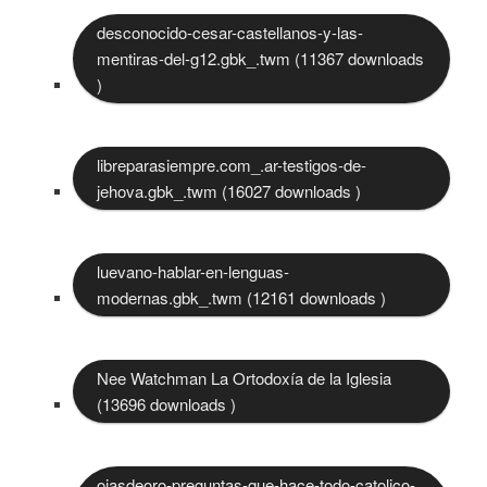
desconocido-cesar-castellanos-y-las-
mentiras-del-g12.gbk_.twm (11367 downloads
)
libreparasiempre.com_.ar-testigos-de-
jehova.gbk_.twm (16027 downloads )
luevano-hablar-en-lenguas-
modernas.gbk_.twm (12161 downloads )
Nee Watchman La Ortodoxía de la Iglesia
(13696 downloads )
ojasdeoro-preguntas-que-hace-todo-catolico-