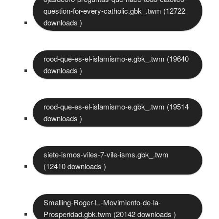
question-for-every-catholic.gbk_.twm (12722
downloads )
rood-que-es-el-islamismo-e.gbk_.twm (19640
downloads )
rood-que-es-el-islamismo-e.gbk_.twm (19514
downloads )
siete-ismos-viles-7-vile-isms.gbk_.twm
(12410 downloads )
Smalling-Roger-L.-Movimiento-de-la-
Prosperidad.gbk.twm (20142 downloads )