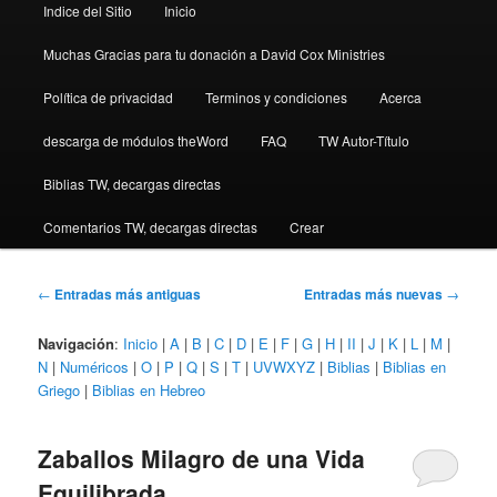
Indice del Sitio
Inicio
Muchas Gracias para tu donación a David Cox Ministries
Política de privacidad
Terminos y condiciones
Acerca
descarga de módulos theWord
FAQ
TW Autor-Título
Biblias TW, decargas directas
Comentarios TW, decargas directas
Crear
Navegación
←
Entradas más antiguas
Entradas más nuevas
→
de
entradas
Navigación
:
Inicio
|
A
|
B
|
C
|
D
|
E
|
F
|
G
|
H
|
II
|
J
|
K
|
L
|
M
|
N
|
Numéricos
|
O
|
P
|
Q
|
S
|
T
|
UVWXYZ
|
Biblias
|
Biblias en
Griego
|
Biblias en Hebreo
Zaballos Milagro de una Vida
Equilibrada