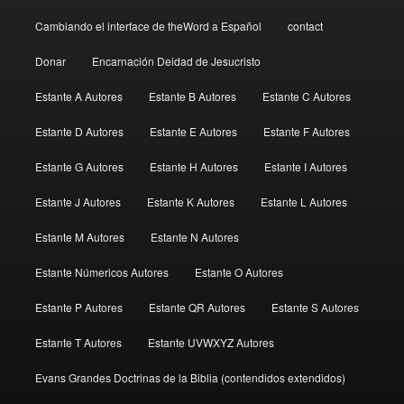
Cambiando el interface de theWord a Español
contact
Donar
Encarnación Deidad de Jesucristo
Estante A Autores
Estante B Autores
Estante C Autores
Estante D Autores
Estante E Autores
Estante F Autores
Estante G Autores
Estante H Autores
Estante I Autores
Estante J Autores
Estante K Autores
Estante L Autores
Estante M Autores
Estante N Autores
Estante Númericos Autores
Estante O Autores
Estante P Autores
Estante QR Autores
Estante S Autores
Estante T Autores
Estante UVWXYZ Autores
Evans Grandes Doctrinas de la Biblia (contendidos extendidos)