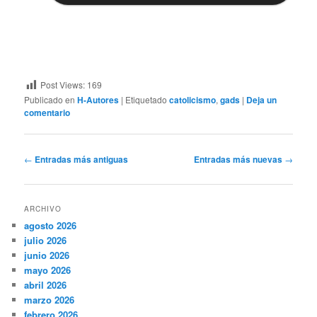
Post Views:
169
Publicado en
H-Autores
|
Etiquetado
catolicismo
,
gads
|
Deja un
comentario
Navegación
←
Entradas más antiguas
Entradas más nuevas
→
de
entradas
ARCHIVO
agosto 2026
julio 2026
junio 2026
mayo 2026
abril 2026
marzo 2026
febrero 2026