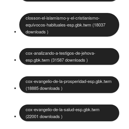
closson-el-islamismo-y-el-cristianismo-
equívocos-habituales-esp.gbk.twm (18037
downloads )
cox-analizando-a-testigos-de-jehova-
esp.gbk.twm (31587 downloads )
cox-evangelio-de-la-prosperidad-esp.gbk.twm
(18885 downloads )
cox-evangelio-de-la-salud-esp.gbk.twm
(22001 downloads )