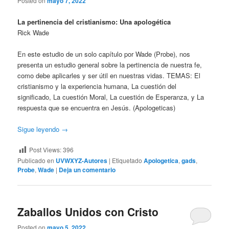
Posted on
mayo 7, 2022
La pertinencia del cristianismo: Una apologética
Rick Wade
En este estudio de un solo capítulo por Wade (Probe), nos
presenta un estudio general sobre la pertinencia de nuestra fe,
como debe aplicarles y ser útil en nuestras vidas. TEMAS: El
cristianismo y la experiencia humana, La cuestión del
significado, La cuestión Moral, La cuestión de Esperanza, y La
respuesta que se encuentra en Jesús. (Apologeticas)
Sigue leyendo
→
Post Views:
396
Publicado en
UVWXYZ-Autores
|
Etiquetado
Apologetica
,
gads
,
Probe
,
Wade
|
Deja un comentario
Zaballos Unidos con Cristo
Posted on
mayo 5, 2022