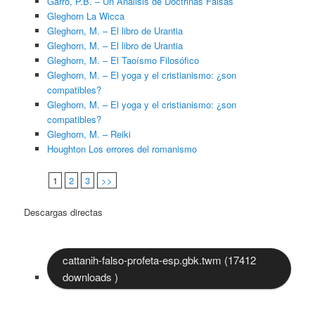
Garro, P.B. – Un Análisis de Doctrinas Falsas
Gleghorn La Wicca
Gleghorn, M. – El libro de Urantia
Gleghorn, M. – El libro de Urantia
Gleghorn, M. – El Taoísmo Filosófico
Gleghorn, M. – El yoga y el cristianismo: ¿son
compatibles?
Gleghorn, M. – El yoga y el cristianismo: ¿son
compatibles?
Gleghorn, M. – Reiki
Houghton Los errores del romanismo
1
2
3
>>
Descargas directas
cattanih-falso-profeta-esp.gbk.twm (17412
downloads )