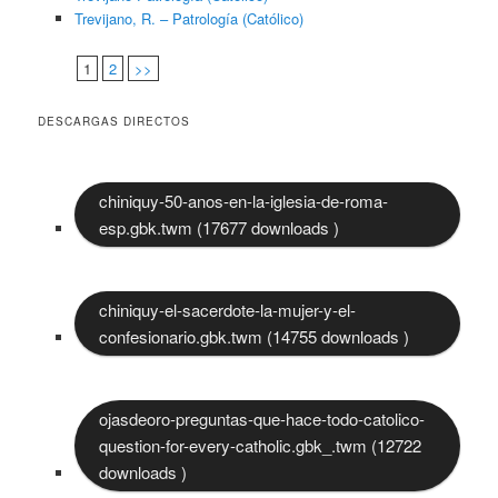
Trevijano, R. – Patrología (Católico)
1
2
>>
DESCARGAS DIRECTOS
chiniquy-50-anos-en-la-iglesia-de-roma-
esp.gbk.twm (17677 downloads )
chiniquy-el-sacerdote-la-mujer-y-el-
confesionario.gbk.twm (14755 downloads )
ojasdeoro-preguntas-que-hace-todo-catolico-
question-for-every-catholic.gbk_.twm (12722
downloads )