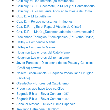
Chiniquy El Don Inefable (su testimonio)
Chiniquy, C – El Sacerdote, la Mujer y el Confesionario
Chiniquy, C. – Cincuenta Años en la Iglesia de Roma
Cox, D. – El Espiritismo
Cox, D. – Porque no usamos Imágenes
Cox, D.R. – ¿Es el Papa el Vicario de Cristo?
Cox, D.R. – María ¿Debemos adorarla o reverenciarla?
Diccionario Teológico Enciclopédico (Ed. Verbo Divino)
Halley – Compendio Manual
Halley – Compendio Manual
Houghton Los errores del Catolicismo
Houghton Los errores del romanismo
Javier Paredes – Diccionario de los Papas y Concilios
(Católico) esword
Nosetti-Giben-Canals – Pequeño Vocabulario Litúrgico
(Católico)
OjasdeOro – Errores del Catolicismo
Preguntas que hace todo católico
Sagrada Biblia – Bover-Cantera 1957
Sagrada Biblia – Bover-Cantera 1957
Schokel-Mateos – Nueva Biblia Española
Trevijano Patrología (Católico)