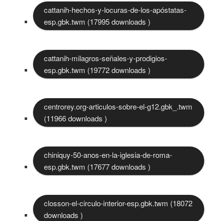
cattanih-hechos-y-locuras-de-los-apóstatas-
esp.gbk.twm (17995 downloads )
cattanih-milagros-señales-y-prodigios-
esp.gbk.twm (19772 downloads )
centrorey.org-articulos-sobre-el-g12.gbk_.twm
(11966 downloads )
chiniquy-50-anos-en-la-iglesia-de-roma-
esp.gbk.twm (17677 downloads )
closson-el-circulo-interior-esp.gbk.twm (18072
downloads )