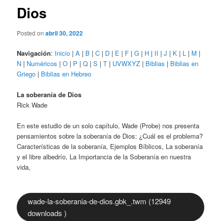
Dios
Posted on
abril 30, 2022
Navigación
:
Inicio
|
A
|
B
|
C
|
D
|
E
|
F
|
G
|
H
|
II
|
J
|
K
|
L
|
M
|
N
|
Numéricos
|
O
|
P
|
Q
|
S
|
T
|
UVWXYZ
|
Biblias
|
Biblias en
Griego
|
Biblias en Hebreo
La soberanía de Dios
Rick Wade
En este estudio de un solo capítulo, Wade (Probe) nos presenta
pensamientos sobre la soberanía de Dios: ¿Cuál es el problema?
Características de la soberanía, Ejemplos Bíblicos, La soberanía
y el libre albedrío, La Importancia de la Soberanía en nuestra
vida,
wade-la-soberania-de-dios.gbk_.twm (12949
downloads )