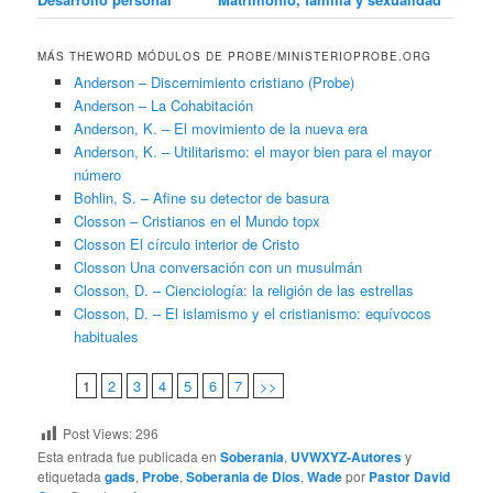
MÁS THEWORD MÓDULOS DE PROBE/MINISTERIOPROBE.ORG
Anderson – Discernimiento cristiano (Probe)
Anderson – La Cohabitación
Anderson, K. – El movimiento de la nueva era
Anderson, K. – Utilitarismo: el mayor bien para el mayor
número
Bohlin, S. – Afine su detector de basura
Closson – Cristianos en el Mundo topx
Closson El círculo interior de Cristo
Closson Una conversación con un musulmán
Closson, D. – Cienciología: la religión de las estrellas
Closson, D. – El islamismo y el cristianismo: equívocos
habituales
1
2
3
4
5
6
7
>>
Post Views:
296
Esta entrada fue publicada en
Soberania
,
UVWXYZ-Autores
y
etiquetada
gads
,
Probe
,
Soberania de Dios
,
Wade
por
Pastor David