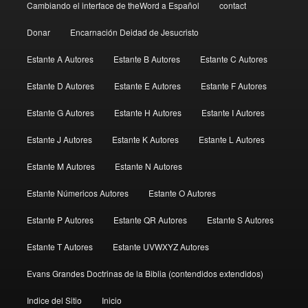
Cambiando el interface de theWord a Español
contact
Donar
Encarnación Deidad de Jesucristo
Estante A Autores
Estante B Autores
Estante C Autores
Estante D Autores
Estante E Autores
Estante F Autores
Estante G Autores
Estante H Autores
Estante I Autores
Estante J Autores
Estante K Autores
Estante L Autores
Estante M Autores
Estante N Autores
Estante Númericos Autores
Estante O Autores
Estante P Autores
Estante QR Autores
Estante S Autores
Estante T Autores
Estante UVWXYZ Autores
Evans Grandes Doctrinas de la Biblia (contendidos extendidos)
Indice del Sitio
Inicio