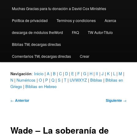
Muchas Gracias para tu donación a David Cox Ministries
Política de privacidad
Terminos y condiciones
Acerca
descarga de módulos theWord
FAQ
TW Autor-Título
Biblias TW, decargas directas
Comentarios TW, decargas directas
Crear
Navigación
:
Inicio
|
A
|
B
|
C
|
D
|
E
|
F
|
G
|
H
|
II
|
J
|
K
|
L
|
M
|
N
|
Numéricos
|
O
|
P
|
Q
|
S
|
T
|
UVWXYZ
|
Biblias
|
Biblias en
Griego
|
Biblias en Hebreo
Navegación
←
Anterior
Siguiente
→
de
entradas
Wade – La soberanía de