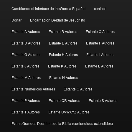
Cambiando el interface de theWord a Español
contact
Donar
Encarnación Deidad de Jesucristo
Estante A Autores
Estante B Autores
Estante C Autores
Estante D Autores
Estante E Autores
Estante F Autores
Estante G Autores
Estante H Autores
Estante I Autores
Estante J Autores
Estante K Autores
Estante L Autores
Estante M Autores
Estante N Autores
Estante Númericos Autores
Estante O Autores
Estante P Autores
Estante QR Autores
Estante S Autores
Estante T Autores
Estante UVWXYZ Autores
Evans Grandes Doctrinas de la Biblia (contendidos extendidos)