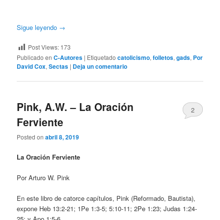
Sigue leyendo
→
Post Views:
173
Publicado en
C-Autores
|
Etiquetado
catolicismo
,
folletos
,
gads
,
Por
David Cox
,
Sectas
|
Deja un comentario
Pink, A.W. – La Oración
2
Ferviente
Posted on
abril 8, 2019
La Oración Ferviente
Por Arturo W. Pink
En este libro de catorce capítulos, Pink (Reformado, Bautista),
expone Heb 13:2-21; 1Pe 1:3-5; 5:10-11; 2Pe 1:23; Judas 1:24-
25; y Apo 1:5-6.