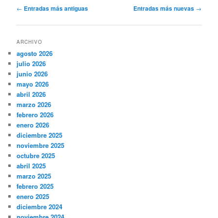
Navegación
←
Entradas más antiguas
Entradas más nuevas
→
de
entradas
ARCHIVO
agosto 2026
julio 2026
junio 2026
mayo 2026
abril 2026
marzo 2026
febrero 2026
enero 2026
diciembre 2025
noviembre 2025
octubre 2025
abril 2025
marzo 2025
febrero 2025
enero 2025
diciembre 2024
noviembre 2024