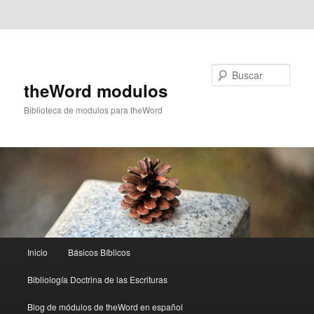
Ir al contenido principal
Ir al contenido secundario
Buscar
theWord modulos
Biblioteca de modulos para theWord
Menú
Inicio
Básicos Bíblicos
principal
Bibliología Doctrina de las Escrituras
Blog de módulos de theWord en español