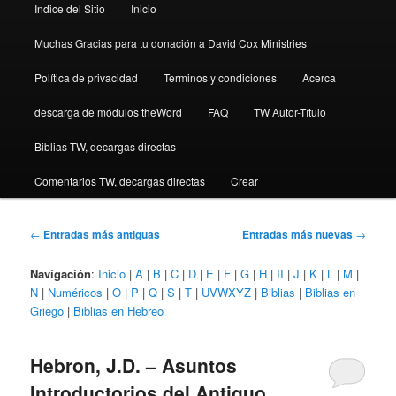
Indice del Sitio
Inicio
Muchas Gracias para tu donación a David Cox Ministries
Política de privacidad
Terminos y condiciones
Acerca
descarga de módulos theWord
FAQ
TW Autor-Título
Biblias TW, decargas directas
Comentarios TW, decargas directas
Crear
Navegación
←
Entradas más antiguas
Entradas más nuevas
→
de
entradas
Navigación
:
Inicio
|
A
|
B
|
C
|
D
|
E
|
F
|
G
|
H
|
II
|
J
|
K
|
L
|
M
|
N
|
Numéricos
|
O
|
P
|
Q
|
S
|
T
|
UVWXYZ
|
Biblias
|
Biblias en
Griego
|
Biblias en Hebreo
Hebron, J.D. – Asuntos
Introductorios del Antiguo