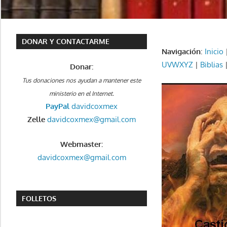
DONAR Y CONTACTARME
Navigación
:
Inicio
UVWXYZ
|
Biblias
Donar:
Tus donaciones nos ayudan a mantener este
ministerio en el Internet.
PayPal
davidcoxmex
Zelle
davidcoxmex@gmail.com
Webmaster:
davidcoxmex@gmail.com
FOLLETOS