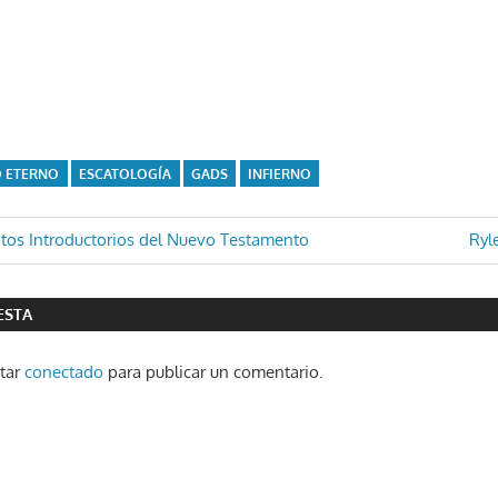
O ETERNO
ESCATOLOGÍA
GADS
INFIERNO
ón
Ent
ntos Introductorios del Nuevo Testamento
Ryl
sigu
ESTA
star
conectado
para publicar un comentario.