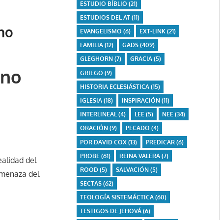
ESTUDIO BÍBLIO
(21)
ESTUDIOS DEL AT
(11)
no
EVANGELISMO
(6)
EXT-LINK
(21)
FAMILIA
(12)
GADS
(409)
GLEGHORN
(7)
GRACIA
(5)
rno
GRIEGO
(9)
HISTORIA ECLESIÁSTICA
(15)
IGLESIA
(18)
INSPIRACIÓN
(11)
INTERLINEAL
(4)
LEE
(5)
NEE
(34)
ORACIÓN
(9)
PECADO
(4)
POR DAVID COX
(13)
PREDICAR
(6)
PROBE
(61)
REINA VALERA
(7)
ealidad del
ROOD
(5)
SALVACIÓN
(5)
 amenaza del
SECTAS
(62)
TEOLOGÍA SISTEMÁCTICA
(60)
TESTIGOS DE JEHOVÁ
(6)