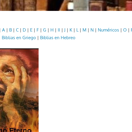
|
A
|
B
|
C
|
D
|
E
|
F
|
G
|
H
|
II
|
J
|
K
|
L
|
M
|
N
|
Numéricos
|
O
|
|
Biblias en Griego
|
Biblias en Hebreo