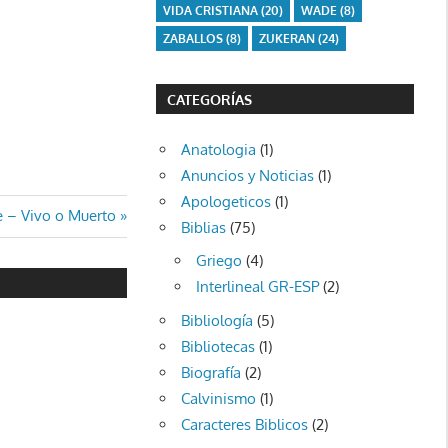
VIDA CRISTIANA
(20)
WADE
(8)
ZABALLOS
(8)
ZUKERAN
(24)
CATEGORÍAS
Anatologia
(1)
Anuncios y Noticias
(1)
Apologeticos
(1)
rada
e – Vivo o Muerto
Biblias
(75)
iente:
Griego
(4)
Interlineal GR-ESP
(2)
Bibliología
(5)
Bibliotecas
(1)
Biografía
(2)
Calvinismo
(1)
Caracteres Biblicos
(2)