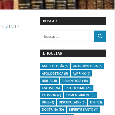
BUSCAR
P
|
Q
|
S
|
T
|
Buscar:
BUSCAR
ETIQUETAS
ANGELOLOGÍA
(6)
ANTROPOLOGIA
(6)
APOLOGETICA
(5)
AW PINK
(6)
BIBLIA
(31)
BIBLIOLOGIA
(48)
CATLIST
(76)
CATOLICISMO
(28)
CLOSSON
(6)
COMENTARIONT
(5)
DIOS
(4)
DISCUPULADO
(6)
DN
(183)
DOCTRINA
(10)
ESPÍRITU SANTO
(11)