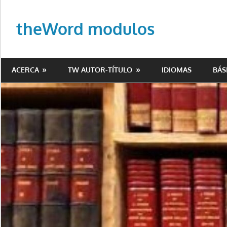
Saltar
al
theWord modulos
contenido
Biblioteca
de
ACERCA
TW AUTOR-TÍTULO
IDIOMAS
BÁS
modulos
para
theWord