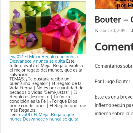
Bouter – 
abril 30, 2019
Comenta
eva017 El Mejor Regalo que nunca
Desvanece y nunca se quita
Este
folleto eva17 el Mejor Regalo explica
Comentarios sobre
el mejor regalo del mundo, que es la
salvación.
TEMAS: ¿Te gustaría recibir un
Por Hugo Bouter
buenísimo Regalo? | El Regalo de la
Vida Eterna | No es por cuantidad de
pecados o vidas "Semi-justas" | El
Este es una breve 
Regalo es Jesucristo | La única
condición es la Fe | ¿Por qué Dios
infierno según pas
pone condiciones | El Regalo que trae
más Regalos.
infierno sobre la
Leer
eva017 El Mejor Regalo que
nunca Desvanece y nunca se quita
.