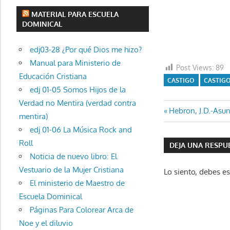
MATERIAL PARA ESCUELA
DOMINICAL
edj03-28 ¿Por qué Dios me hizo?
Manual para Ministerio de
Post Views:
89
Educación Cristiana
CASTIGO
CASTIG
edj 01-05 Somos Hijos de la
Verdad no Mentira (verdad contra
Navegaci
Entrada
Hebron, J.D.-Asu
mentira)
anterior:
de
edj 01-06 La Música Rock and
Roll
DEJA UNA RESPU
entradas
Noticia de nuevo libro: El
Vestuario de la Mujer Cristiana
Lo siento, debes e
El ministerio de Maestro de
Escuela Dominical
Páginas Para Colorear Arca de
Noe y el diluvio