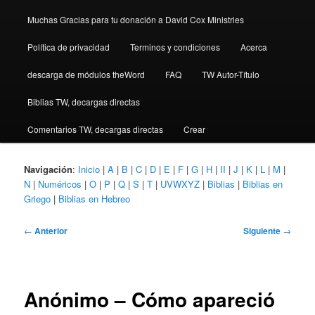
Muchas Gracias para tu donación a David Cox Ministries
Política de privacidad
Terminos y condiciones
Acerca
descarga de módulos theWord
FAQ
TW Autor-Título
Biblias TW, decargas directas
Comentarios TW, decargas directas
Crear
Navigación
:
Inicio
|
A
|
B
|
C
|
D
|
E
|
F
|
G
|
H
|
II
|
J
|
K
|
L
|
M
|
N
|
Numéricos
|
O
|
P
|
Q
|
S
|
T
|
UVWXYZ
|
Biblias
|
Biblias en
Griego
|
Biblias en Hebreo
Navegación
←
Anterior
Siguiente
→
de
entradas
Anónimo – Cómo apareció