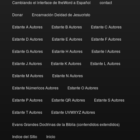
Cambiando el interface de theWord a Español
contact
Donar
Encarnación Deidad de Jesucristo
Estante A Autores
Estante B Autores
Estante C Autores
Estante D Autores
Estante E Autores
Estante F Autores
Estante G Autores
Estante H Autores
Estante I Autores
Estante J Autores
Estante K Autores
Estante L Autores
Estante M Autores
Estante N Autores
Estante Númericos Autores
Estante O Autores
Estante P Autores
Estante QR Autores
Estante S Autores
Estante T Autores
Estante UVWXYZ Autores
Evans Grandes Doctrinas de la Biblia (contendidos extendidos)
Indice del Sitio
Inicio