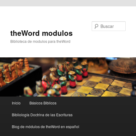
Ir al contenido principal
Buscar
theWord modulos
Biblioteca de modulos para theWord
Menú
Inicio
Básicos Bíblicos
principal
Bibliología Doctrina de las Escrituras
Blog de módulos de theWord en español