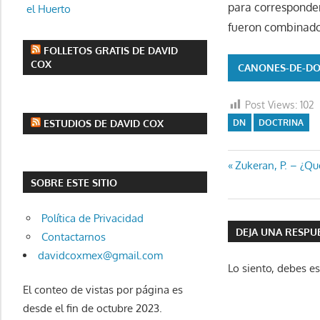
para corresponder 
el Huerto
fueron combinados
FOLLETOS GRATIS DE DAVID
COX
CANONES-DE-DO
Post Views:
102
ESTUDIOS DE DAVID COX
DN
DOCTRINA
Navegaci
Entrada
Zukeran, P. – ¿Q
anterior:
SOBRE ESTE SITIO
de
Política de Privacidad
entradas
DEJA UNA RESPU
Contactarnos
davidcoxmex@gmail.com
Lo siento, debes e
El conteo de vistas por página es
desde el fin de octubre 2023.