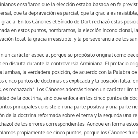
rminianos ensañaron que la elección estaba basada en fe previst
ersal, que la depravación es parcial, que la gracia es resistible,
a gracia. En los Cánones el Sínodo de Dort rechazó estas posic
mada en estos puntos, nombramos, la elección incondicional, l
ación total, la gracia irresistible, y la perseverancia de los san
n un carácter especial porque su propósito original como decisi
 en disputa durante la controversia Arminiana. El prefacio ori
cual ambas, la verdadera posición, de acuerdo con la Palabra de
s cinco puntos de doctrinas es explicada y la posición falsa, 
s, es rechazada”. Los Cánones además tienen un carácter limit
idad de la doctrina, sino que enfoca en los cinco puntos de doc
untos principales consiste en una parte positiva y una parte ne
ión de la doctrina reformada sobre el tema y la segunda una r
chazo) de los errores correspondientes. Aunque en forma esto
blamos propiamente de cinco puntos, porque los Cánones fuer