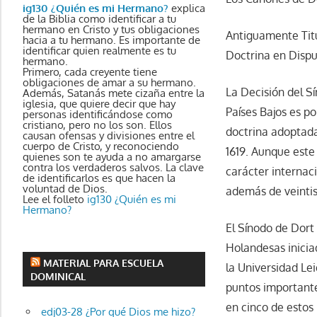
ig130 ¿Quién es mi Hermano?
explica
de la Biblia como identificar a tu
hermano en Cristo y tus obligaciones
Antiguamente Titu
hacia a tu hermano. Es importante de
identificar quien realmente es tu
Doctrina en Dispu
hermano.
Primero, cada creyente tiene
obligaciones de amar a su hermano.
La Decisión del S
Además, Satanás mete cizaña entre la
iglesia, que quiere decir que hay
Países Bajos es p
personas identificándose como
cristiano, pero no los son. Ellos
doctrina adoptada
causan ofensas y divisiones entre el
cuerpo de Cristo, y reconociendo
1619. Aunque este 
quienes son te ayuda a no amargarse
contra los verdaderos salvos. La clave
carácter interna
de identificarlos es que hacen la
voluntad de Dios.
además de veintis
Lee el folleto
ig130 ¿Quién es mi
Hermano?
El Sínodo de Dort 
Holandesas inicia
MATERIAL PARA ESCUELA
la Universidad Le
DOMINICAL
puntos importante
en cinco de estos
edj03-28 ¿Por qué Dios me hizo?