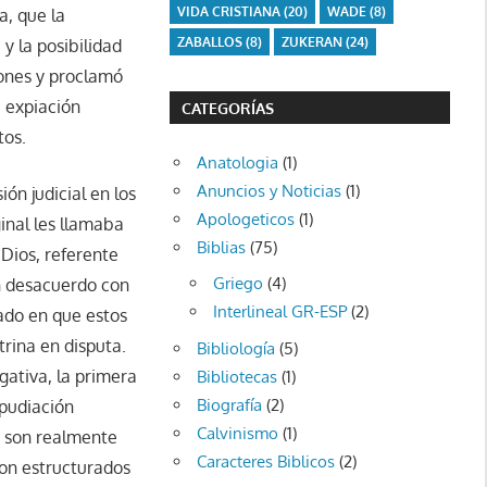
VIDA CRISTIANA
(20)
WADE
(8)
a, que la
ZABALLOS
(8)
ZUKERAN
(24)
 y la posibilidad
iones y proclamó
a expiación
CATEGORÍAS
tos.
Anatologia
(1)
Anuncios y Noticias
(1)
ón judicial en los
Apologeticos
(1)
ginal les llamaba
Biblias
(75)
 Dios, referente
Griego
(4)
en desacuerdo con
Interlineal GR-ESP
(2)
ado en que estos
trina en disputa.
Bibliología
(5)
gativa, la primera
Bibliotecas
(1)
Biografía
(2)
epudiación
Calvinismo
(1)
s son realmente
Caracteres Biblicos
(2)
on estructurados