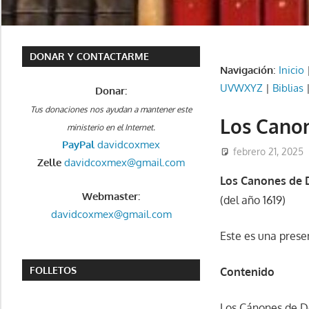
DONAR Y CONTACTARME
Navigación
:
Inicio
UVWXYZ
|
Biblias
Donar:
Tus donaciones nos ayudan a mantener este
Los Cano
ministerio en el Internet.
PayPal
davidcoxmex
febrero 21, 2025
Zelle
davidcoxmex@gmail.com
Los Canones de 
Webmaster:
(del año 1619)
davidcoxmex@gmail.com
Este es una prese
FOLLETOS
Contenido
Los Cánones de D