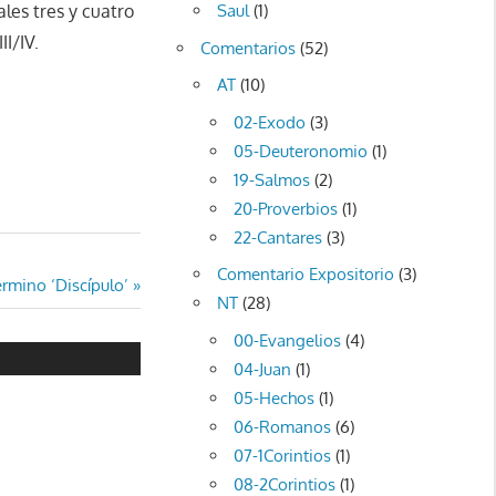
ales tres y cuatro
Saul
(1)
I/IV.
Comentarios
(52)
AT
(10)
02-Exodo
(3)
05-Deuteronomio
(1)
19-Salmos
(2)
20-Proverbios
(1)
22-Cantares
(3)
Comentario Expositorio
(3)
ermino ‘Discípulo’
NT
(28)
00-Evangelios
(4)
04-Juan
(1)
05-Hechos
(1)
06-Romanos
(6)
07-1Corintios
(1)
08-2Corintios
(1)