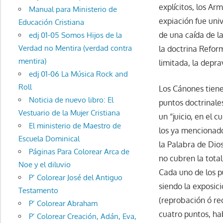
explícitos, los A
Manual para Ministerio de
expiación fue univ
Educación Cristiana
de una caída de l
edj 01-05 Somos Hijos de la
Verdad no Mentira (verdad contra
la doctrina Refor
mentira)
limitada, la deprav
edj 01-06 La Música Rock and
Roll
Los Cánones tiene
Noticia de nuevo libro: El
puntos doctrinales
Vestuario de la Mujer Cristiana
un “juicio, en el 
El ministerio de Maestro de
los ya mencionado
Escuela Dominical
la Palabra de Dio
Páginas Para Colorear Arca de
no cubren la total
Noe y el diluvio
Cada uno de los p
P’ Colorear José del Antiguo
siendo la exposic
Testamento
(reprobación ó re
P’ Colorear Abraham
cuatro puntos, ha
P’ Colorear Creación, Adán, Eva,