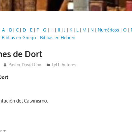
|
A
|
B
|
C
|
D
|
E
|
F
|
G
|
H
|
II
|
J
|
K
|
L
|
M
|
N
|
Numéricos
|
O
|
|
Biblias en Griego
|
Biblias en Hebreo
nes de Dort
Pastor David Cox
LyLL-Autores
Dort
ntación del Calvinismo.
ort