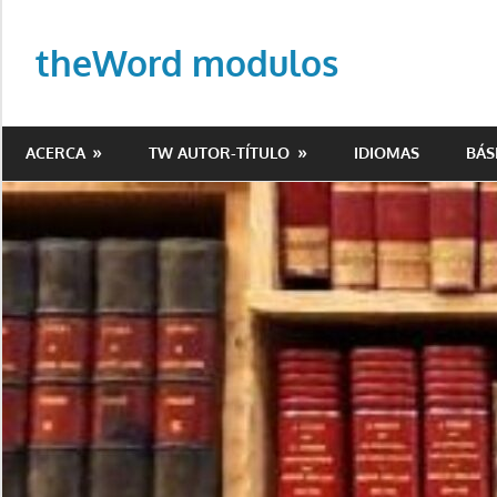
Saltar
al
theWord modulos
contenido
Biblioteca
de
ACERCA
TW AUTOR-TÍTULO
IDIOMAS
BÁS
modulos
para
theWord