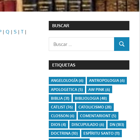
BUSCAR
P
|
Q
|
S
|
T
|
Buscar:
BUSCAR
ETIQUETAS
ANGELOLOGÍA
(6)
ANTROPOLOGIA
(6)
APOLOGETICA
(5)
AW PINK
(6)
BIBLIA
(31)
BIBLIOLOGIA
(48)
CATLIST
(76)
CATOLICISMO
(28)
CLOSSON
(6)
COMENTARIONT
(5)
DIOS
(4)
DISCUPULADO
(6)
DN
(183)
DOCTRINA
(10)
ESPÍRITU SANTO
(11)