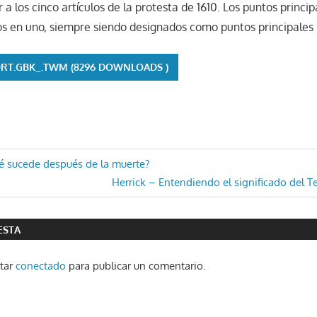
a los cinco artículos de la protesta de 1610. Los puntos princip
 en uno, siempre siendo designados como puntos principales II
RT.GBK_.TWM (8296 DOWNLOADS )
ón
ué sucede después de la muerte?
Entrada
Herrick – Entendiendo el significado del T
siguiente:
ESTA
star
conectado
para publicar un comentario.