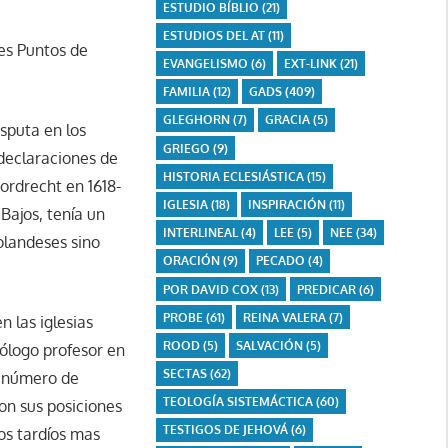
ESTUDIO BÍBLIO
(21)
ESTUDIOS DEL AT
(11)
les Puntos de
EVANGELISMO
(6)
EXT-LINK
(21)
FAMILIA
(12)
GADS
(409)
GLEGHORN
(7)
GRACIA
(5)
sputa en los
GRIEGO
(9)
declaraciones de
HISTORIA ECLESIÁSTICA
(15)
ordrecht en 1618-
IGLESIA
(18)
INSPIRACIÓN
(11)
Bajos, tenía un
INTERLINEAL
(4)
LEE
(5)
NEE
(34)
olandeses sino
ORACIÓN
(9)
PECADO
(4)
POR DAVID COX
(13)
PREDICAR
(6)
PROBE
(61)
REINA VALERA
(7)
n las iglesias
ROOD
(5)
SALVACIÓN
(5)
eólogo profesor en
SECTAS
(62)
n número de
TEOLOGÍA SISTEMÁCTICA
(60)
on sus posiciones
TESTIGOS DE JEHOVÁ
(6)
os tardíos mas