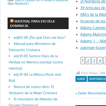
21 Nombres de
días festivos?
39 Artículos de
ABCs de la Bibl
Acuerdo de las
MATERIAL PARA ESCUELA
DOMINICAL
Adams Castigo 
Adams Matrimo
edj03-28 ¿Por qué Dios me hizo?
Adams, J. – Ma
Manual para Ministerio de
adamsje-Super
Educación Cristiana
edj 01-05 Somos Hijos de la
1
2
3
4
Verdad no Mentira (verdad contra
mentira)
Post Views:
268
edj 01-06 La Música Rock and
GADS
HISTORIA E
Roll
Noticia de nuevo libro: El
Navegaci
Entrada
Vestuario de la Mujer Cristiana
Zeller Movimient
anterior:
El ministerio de Maestro de
de
Escuela Dominical