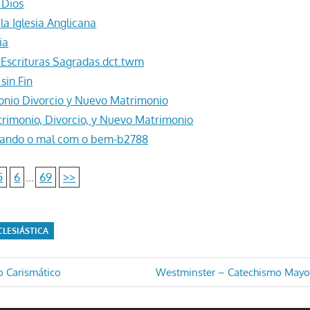
 Dios
 la Iglesia Anglicana
ia
 Escrituras Sagradas.dct.twm
sin Fin
nio Divorcio y Nuevo Matrimonio
trimonio, Divorcio, y Nuevo Matrimonio
ando o mal com o bem-b2788
5
6
...
69
>>
CLESIÁSTICA
ón
Entrada
o Carismático
Westminster – Catechismo Mayo
siguiente: