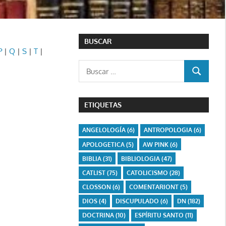
BUSCAR
P
|
Q
|
S
|
T
|
Buscar:
BUSCAR
ETIQUETAS
ANGELOLOGÍA
(6)
ANTROPOLOGIA
(6)
APOLOGETICA
(5)
AW PINK
(6)
BIBLIA
(31)
BIBLIOLOGIA
(47)
CATLIST
(75)
CATOLICISMO
(28)
CLOSSON
(6)
COMENTARIONT
(5)
DIOS
(4)
DISCUPULADO
(6)
DN
(182)
DOCTRINA
(10)
ESPÍRITU SANTO
(11)