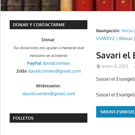
DONAR Y CONTACTARME
Navigación
:
Inicio
UVWXYZ
|
Biblias
Donar:
Tus donaciones nos ayudan a mantener este
Savari el
ministerio en el Internet.
PayPal
davidcoxmex
enero 8, 2023
Zelle
davidcoxmex@gmail.com
Savari el Evangel
Webmaster:
davidcoxmex@gmail.com
Savari el Evangel
SARAVI-EVANGEL
FOLLETOS