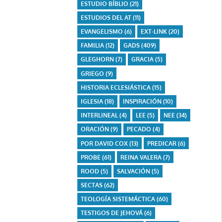
ESTUDIO BÍBLIO
(21)
ESTUDIOS DEL AT
(11)
EVANGELISMO
(6)
EXT-LINK
(20)
FAMILIA
(12)
GADS
(409)
GLEGHORN
(7)
GRACIA
(5)
GRIEGO
(9)
HISTORIA ECLESIÁSTICA
(15)
IGLESIA
(18)
INSPIRACIÓN
(10)
INTERLINEAL
(4)
LEE
(5)
NEE
(34)
ORACIÓN
(9)
PECADO
(4)
POR DAVID COX
(13)
PREDICAR
(6)
PROBE
(61)
REINA VALERA
(7)
ROOD
(5)
SALVACIÓN
(5)
SECTAS
(62)
TEOLOGÍA SISTEMÁCTICA
(60)
TESTIGOS DE JEHOVÁ
(6)