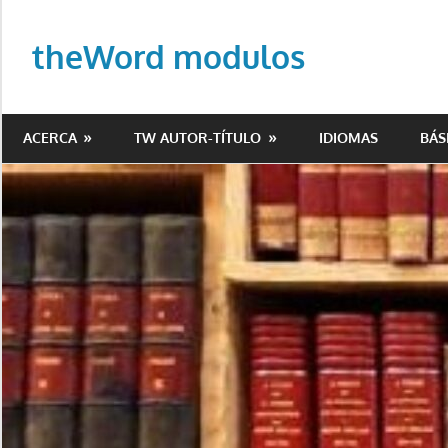
Saltar
al
theWord modulos
contenido
Biblioteca
de
ACERCA
TW AUTOR-TÍTULO
IDIOMAS
BÁS
modulos
para
theWord