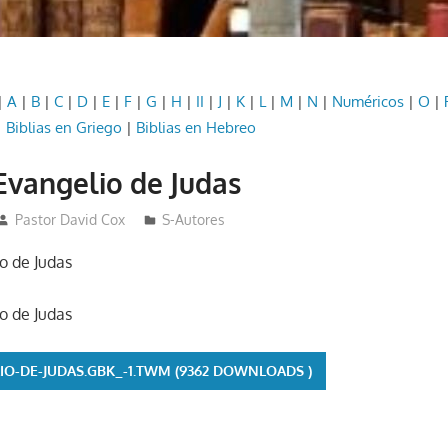
|
A
|
B
|
C
|
D
|
E
|
F
|
G
|
H
|
II
|
J
|
K
|
L
|
M
|
N
|
Numéricos
|
O
|
|
Biblias en Griego
|
Biblias en Hebreo
 Evangelio de Judas
Pastor David Cox
S-Autores
io de Judas
io de Judas
IO-DE-JUDAS.GBK_-1.TWM (9362 DOWNLOADS )