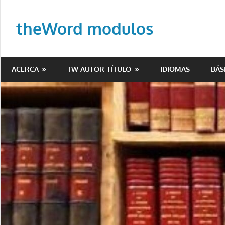
Saltar
al
theWord modulos
contenido
Biblioteca
de
ACERCA
TW AUTOR-TÍTULO
IDIOMAS
BÁS
modulos
para
theWord