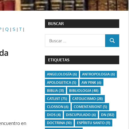
BUSCAR
P
|
Q
|
S
|
T
|
Buscar:
BUSCAR
nda
ETIQUETAS
ANGELOLOGÍA
(6)
ANTROPOLOGIA
(6)
APOLOGETICA
(5)
AW PINK
(6)
BIBLIA
(31)
BIBLIOLOGIA
(48)
CATLIST
(75)
CATOLICISMO
(28)
CLOSSON
(6)
COMENTARIONT
(5)
DIOS
(4)
DISCUPULADO
(6)
DN
(182)
 encuentro en
DOCTRINA
(10)
ESPÍRITU SANTO
(11)