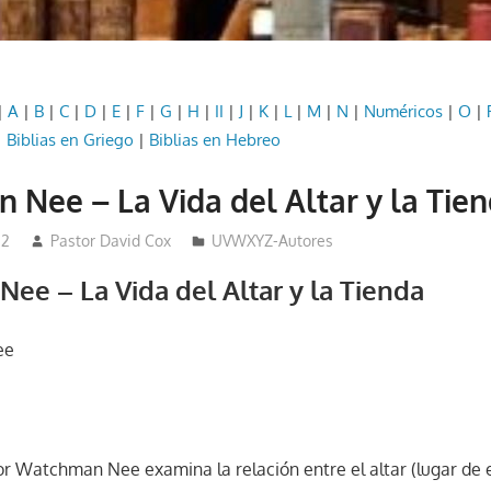
|
A
|
B
|
C
|
D
|
E
|
F
|
G
|
H
|
II
|
J
|
K
|
L
|
M
|
N
|
Numéricos
|
O
|
|
Biblias en Griego
|
Biblias en Hebreo
Nee – La Vida del Altar y la Tie
22
Pastor David Cox
UVWXYZ-Autores
ee – La Vida del Altar y la Tienda
ee
por Watchman Nee examina la relación entre el altar (lugar de