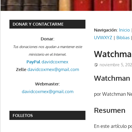
DONAR Y CONTACTARME
Navigación
:
Inicio
UVWXYZ
|
Biblias
Donar:
Tus donaciones nos ayudan a mantener este
Watchman 
ministerio en el Internet.
PayPal
davidcoxmex
noviembre 5, 20
Zelle
davidcoxmex@gmail.com
Watchman N
Webmaster:
davidcoxmex@gmail.com
por Watchman N
Resumen
FOLLETOS
En este artículo 