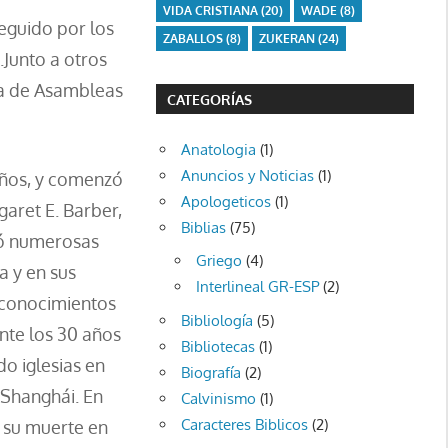
VIDA CRISTIANA
(20)
WADE
(8)
seguido por los
ZABALLOS
(8)
ZUKERAN
(24)
.Junto a otros
la de Asambleas
CATEGORÍAS
Anatologia
(1)
Anuncios y Noticias
(1)
años, y comenzó
Apologeticos
(1)
garet E. Barber,
Biblias
(75)
ió numerosas
Griego
(4)
a y en sus
Interlineal GR-ESP
(2)
 conocimientos
Bibliología
(5)
ante los 30 años
Bibliotecas
(1)
do iglesias en
Biografía
(2)
 Shanghái. En
Calvinismo
(1)
Caracteres Biblicos
(2)
a su muerte en