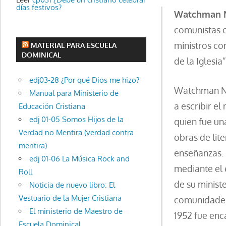
días festivos?
Watchman 
comunistas c
ministros co
MATERIAL PARA ESCUELA
DOMINICAL
de la Iglesi
edj03-28 ¿Por qué Dios me hizo?
Watchman Nee
Manual para Ministerio de
a escribir el
Educación Cristiana
edj 01-05 Somos Hijos de la
quien fue un
Verdad no Mentira (verdad contra
obras de lit
mentira)
enseñanzas. 
edj 01-06 La Música Rock and
mediante el e
Roll
de su ministe
Noticia de nuevo libro: El
Vestuario de la Mujer Cristiana
comunidades 
El ministerio de Maestro de
1952 fue enc
Escuela Dominical