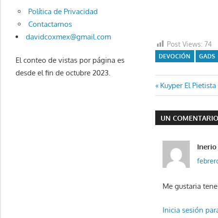
Política de Privacidad
Contactarnos
davidcoxmex@gmail.com
Post Views:
74
DEVOCIÓN
GADS
El conteo de vistas por página es
desde el fin de octubre 2023.
Navegaci
Entrada
Kuyper El Pietista
anterior:
de
UN COMENTARI
entradas
Inerio
febrer
Me gustaria tene
Inicia sesión pa