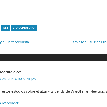
NEE
VIDA CRISTIANA
ón
Entrada
 y el Perfeccionista
Jamieson-Fausset-Br
siguiente:
O
 Morillo
dice:
o 28, 2015 a las 9:20 pm
r estos estudios sobre el altar y la tienda de Warcthman Nee graci
ra responder