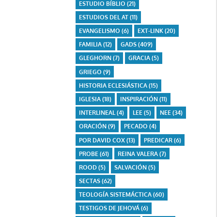
ESTUDIO BÍBLIO
(21)
ESTUDIOS DEL AT
(11)
EVANGELISMO
(6)
EXT-LINK
(20)
FAMILIA
(12)
GADS
(409)
GLEGHORN
(7)
GRACIA
(5)
GRIEGO
(9)
HISTORIA ECLESIÁSTICA
(15)
IGLESIA
(18)
INSPIRACIÓN
(11)
INTERLINEAL
(4)
LEE
(5)
NEE
(34)
ORACIÓN
(9)
PECADO
(4)
POR DAVID COX
(13)
PREDICAR
(6)
PROBE
(61)
REINA VALERA
(7)
ROOD
(5)
SALVACIÓN
(5)
SECTAS
(62)
TEOLOGÍA SISTEMÁCTICA
(60)
TESTIGOS DE JEHOVÁ
(6)