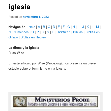
iglesia
Posted on
noviembre 1, 2023
Navigación
:
Inicio
|
A
|
B
|
C
|
D
|
E
|
F
|
G
|
H
|
II
|
J
|
K
|
L
|
M
|
N
|
Numéricos
|
O
|
P
|
Q
|
S
|
T
|
UVWXYZ
|
Biblias
|
Biblias en
Griego
|
Biblias en Hebreo
La diosa y la iglesia
Russ Wise
En este artículo por Wise (Probe.org), nos presenta un breve
estudio sobre el feminismo en la iglesia.