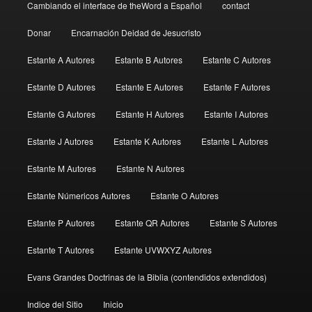
Cambiando el interface de theWord a Español
contact
Donar
Encarnación Deidad de Jesucristo
Estante A Autores
Estante B Autores
Estante C Autores
Estante D Autores
Estante E Autores
Estante F Autores
Estante G Autores
Estante H Autores
Estante I Autores
Estante J Autores
Estante K Autores
Estante L Autores
Estante M Autores
Estante N Autores
Estante Númericos Autores
Estante O Autores
Estante P Autores
Estante QR Autores
Estante S Autores
Estante T Autores
Estante UVWXYZ Autores
Evans Grandes Doctrinas de la Biblia (contendidos extendidos)
Indice del Sitio
Inicio