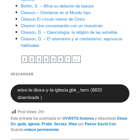
Bohlin, S. – Afine su detector de basura
Closson – Cristianos en el Mundo topx
Closson El círculo interior de Cristo
Closson Una conversación con un musulmán
Closson, D. – Cienciología: la religión de las estrellas
Closson, D. – El islamismo y el cristianismo: equívocos
habituales
1
2
3
4
5
6
7
>>
DESCARGAR
wise-la-diosa-y-la-iglesia.gbk_.twm (8833
downloads )
Post Views:
291
Esta entrada fue publicada en
UVWXYZ-Autores
y etiquetada
Diosa
,
Dn
,
gads
,
iglesia
,
Probe
,
Sectas
,
Wise
por
Pastor David Cox
.
Guarda
enlace permanente
.