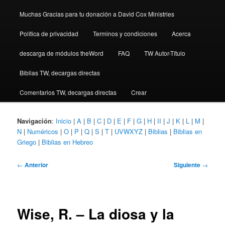
Muchas Gracias para tu donación a David Cox Ministries
Política de privacidad
Terminos y condiciones
Acerca
descarga de módulos theWord
FAQ
TW Autor-Título
Biblias TW, decargas directas
Comentarios TW, decargas directas
Crear
Navigación
:
Inicio
|
A
|
B
|
C
|
D
|
E
|
F
|
G
|
H
|
II
|
J
|
K
|
L
|
M
|
N
|
Numéricos
|
O
|
P
|
Q
|
S
|
T
|
UVWXYZ
|
Biblias
|
Biblias en
Griego
|
Biblias en Hebreo
Navegación
←
Anterior
Siguiente
→
de
entradas
Wise, R. – La diosa y la