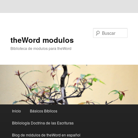
Ir al contenido principal
Ir al contenido secundario
Buscar
theWord modulos
Biblioteca de modulos para theWord
Menú
Inicio
Básicos Bíblicos
principal
Bibliología Doctrina de las Escrituras
Blog de módulos de theWord en español