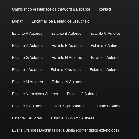
Cambiando el interface de theWord a Español
contact
Donar
Encarnación Deidad de Jesucristo
Estante A Autores
Estante B Autores
Estante C Autores
Estante D Autores
Estante E Autores
Estante F Autores
Estante G Autores
Estante H Autores
Estante I Autores
Estante J Autores
Estante K Autores
Estante L Autores
Estante M Autores
Estante N Autores
Estante Númericos Autores
Estante O Autores
Estante P Autores
Estante QR Autores
Estante S Autores
Estante T Autores
Estante UVWXYZ Autores
Evans Grandes Doctrinas de la Biblia (contendidos extendidos)