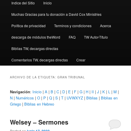
Indice del Sitio
Inicio
Muchas Gracias para tu donación a David Cox Ministries
Política de privacidad
Terminos y condiciones
Acerca
descarga de módulos theWord
FAQ
TW Autor-Título
Biblias TW, decargas directas
Comentarios TW, decargas directas
Crear
ARCHIVO DE LA ETIQUETA:
GRAN TRIBUNAL
Navigación
:
Inicio
|
A
|
B
|
C
|
D
|
E
|
F
|
G
|
H
|
II
|
J
|
K
|
L
|
M
|
N
|
Numéricos
|
O
|
P
|
Q
|
S
|
T
|
UVWXYZ
|
Biblias
|
Biblias en
Griego
|
Biblias en Hebreo
Welsey – Sermones
Posted on