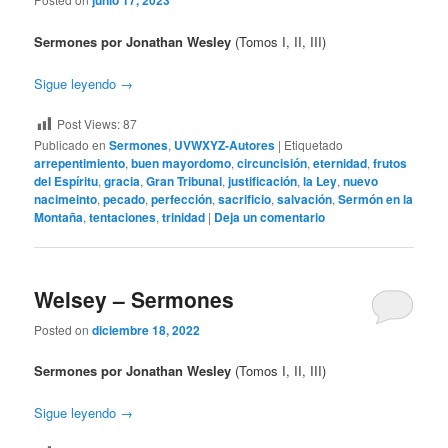
junio 17, 2023
Sermones por Jonathan Wesley
(Tomos I, II, III)
Sigue leyendo
→
Post Views:
87
Publicado en
Sermones
,
UVWXYZ-Autores
|
Etiquetado
arrepentimiento
,
buen mayordomo
,
circuncisión
,
eternidad
,
frutos
del Espíritu
,
gracia
,
Gran Tribunal
,
justificación
,
la Ley
,
nuevo
nacimeinto
,
pecado
,
perfección
,
sacrificio
,
salvación
,
Sermón en la
Montaña
,
tentaciones
,
trinidad
|
Deja un comentario
Welsey – Sermones
Posted on
diciembre 18, 2022
Sermones por Jonathan Wesley
(Tomos I, II, III)
Sigue leyendo
→