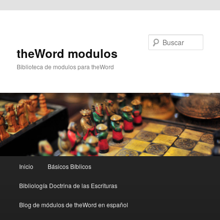
Ir al contenido principal
Buscar
theWord modulos
Biblioteca de modulos para theWord
Menú
Inicio
Básicos Bíblicos
principal
Bibliología Doctrina de las Escrituras
Blog de módulos de theWord en español