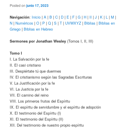
Posted on
junio 17, 2023
Navigación
:
Inicio
|
A
|
B
|
C
|
D
|
E
|
F
|
G
|
H
|
II
|
J
|
K
|
L
|
M
|
N
|
Numéricos
|
O
|
P
|
Q
|
S
|
T
|
UVWXYZ
|
Biblias
|
Biblias en
Griego
|
Biblias en Hebreo
Sermones por Jonathan Wesley
(Tomos I, II, III)
Tomo I
I. La Salvación por la fe
II. El casi cristiano
III. Despiértate tú que duermes
IV. El cristianismo según las Sagradas Escrituras
V. La Justificación por la fe
VI. La Justicia por la fe
VII. El camino del reino
VIII. Los primeros frutos del Espíritu
IX. El espíritu de servidumbre y el espíritu de adopción
X. El testimonio del Espíritu (I)
XI. El testimonio del Espíritu (II)
XII. Del testimonio de nuestro propio espíritu