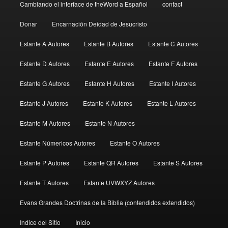
Cambiando el interface de theWord a Español
contact
Donar
Encarnación Deidad de Jesucristo
Estante A Autores
Estante B Autores
Estante C Autores
Estante D Autores
Estante E Autores
Estante F Autores
Estante G Autores
Estante H Autores
Estante I Autores
Estante J Autores
Estante K Autores
Estante L Autores
Estante M Autores
Estante N Autores
Estante Númericos Autores
Estante O Autores
Estante P Autores
Estante QR Autores
Estante S Autores
Estante T Autores
Estante UVWXYZ Autores
Evans Grandes Doctrinas de la Biblia (contendidos extendidos)
Indice del Sitio
Inicio