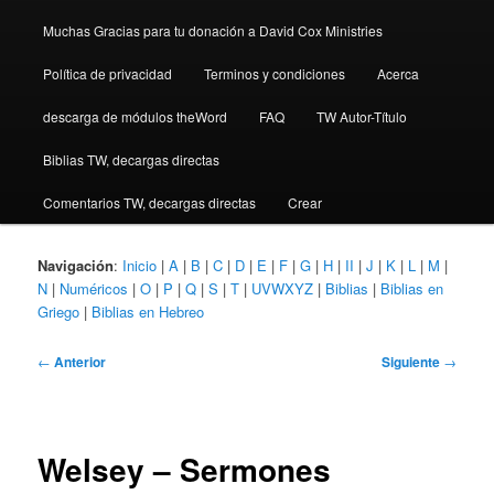
Muchas Gracias para tu donación a David Cox Ministries
Política de privacidad
Terminos y condiciones
Acerca
descarga de módulos theWord
FAQ
TW Autor-Título
Biblias TW, decargas directas
Comentarios TW, decargas directas
Crear
Navigación
:
Inicio
|
A
|
B
|
C
|
D
|
E
|
F
|
G
|
H
|
II
|
J
|
K
|
L
|
M
|
N
|
Numéricos
|
O
|
P
|
Q
|
S
|
T
|
UVWXYZ
|
Biblias
|
Biblias en
Griego
|
Biblias en Hebreo
Navegación
←
Anterior
Siguiente
→
de
entradas
Welsey – Sermones