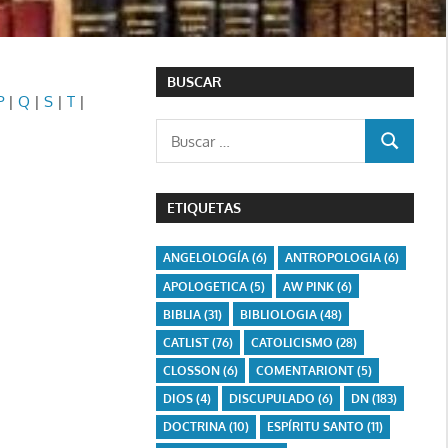
BUSCAR
P
|
Q
|
S
|
T
|
Buscar:
BUSCAR
ETIQUETAS
ANGELOLOGÍA
(6)
ANTROPOLOGIA
(6)
APOLOGETICA
(5)
AW PINK
(6)
BIBLIA
(31)
BIBLIOLOGIA
(48)
CATLIST
(76)
CATOLICISMO
(28)
CLOSSON
(6)
COMENTARIONT
(5)
DIOS
(4)
DISCUPULADO
(6)
DN
(183)
DOCTRINA
(10)
ESPÍRITU SANTO
(11)