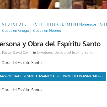
|
A
|
B
|
C
|
D
|
E
|
F
|
G
|
H
|
II
|
J
|
K
|
L
|
M
|
N
|
Numéricos
|
O
|
|
Biblias en Griego
|
Biblias en Hebreo
ersona y Obra del Espíritu Santo
Pastor David Cox
D-Autores
,
Deidad del Espíritu Santo
 Obra del Espíritu Santo
A-Y-OBRA-DEL-ESPIRITU-SANTO.GBK_.TWM (383 DOWNLOADS )
 Obra del Espíritu Santo