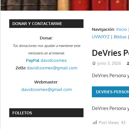
DONAR Y CONTACTARME
Navigación
:
Inicio
UVWXYZ
|
Biblias
Donar:
Tus donaciones nos ayudan a mantener este
DeVries P
ministerio en el Internet.
PayPal
davidcoxmex
junio 3, 2026
Zelle
davidcoxmex@gmail.com
DeVries Persona y
Webmaster:
davidcoxmex@gmail.com
DEVRIES-PERSON
DeVries Persona y
FOLLETOS
Post Views:
43