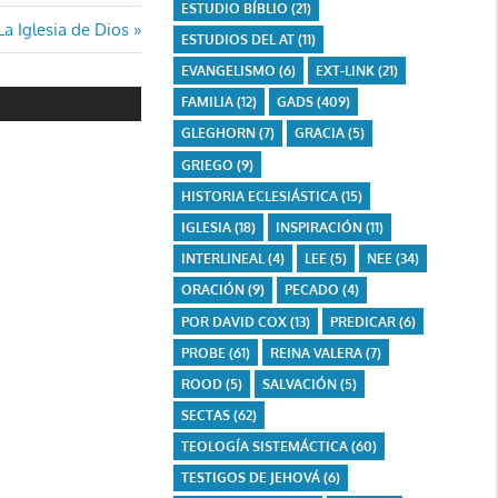
ESTUDIO BÍBLIO
(21)
La Iglesia de Dios
ESTUDIOS DEL AT
(11)
EVANGELISMO
(6)
EXT-LINK
(21)
FAMILIA
(12)
GADS
(409)
GLEGHORN
(7)
GRACIA
(5)
GRIEGO
(9)
HISTORIA ECLESIÁSTICA
(15)
IGLESIA
(18)
INSPIRACIÓN
(11)
INTERLINEAL
(4)
LEE
(5)
NEE
(34)
ORACIÓN
(9)
PECADO
(4)
POR DAVID COX
(13)
PREDICAR
(6)
PROBE
(61)
REINA VALERA
(7)
ROOD
(5)
SALVACIÓN
(5)
SECTAS
(62)
TEOLOGÍA SISTEMÁCTICA
(60)
TESTIGOS DE JEHOVÁ
(6)