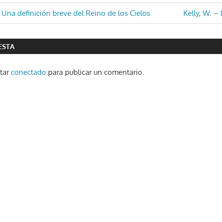
ón
Entrada
na definición breve del Reino de los Cielos
Kelly, W. – 
siguiente:
ESTA
star
conectado
para publicar un comentario.