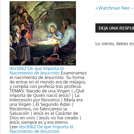
Navegaci
Entrada
Watchman Nee – U
anterior:
de
DEJA UNA RESPU
entradas
Lo siento, debes e
doct062 De que Importa el
Nacimiento de Jesucristo
Examinamos
el nacimiento de Jesucristo. Su forma
de entrar en el mundo era de milagro,
y cumplía con profecía tras profecia.
TEMAS: Nacido de una Virgen | ¿Qué
importa de Quién nació Jesús? | La
Intercesión por Nosotros | María era
una Virgen | El Segundo Adán |
Recibimos, no fabricamos la
Salvación | Jesús es el Carácter de
Dios en vivo | Jesús no fue creado |
Jesús siempre es y era eterno
Leer
doct062 De que Importa el
Nacimiento de Jesucristo