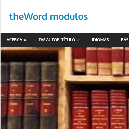
Saltar
al
theWord modulos
contenido
Biblioteca
de
ACERCA
TW AUTOR-TÍTULO
IDIOMAS
BÁS
modulos
para
theWord