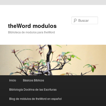
Ir al contenido principal
Buscar
theWord modulos
Biblioteca de modulos para theWord
Menú
Inicio
Básicos Bíblicos
principal
Bibliología Doctrina de las Escrituras
Blog de módulos de theWord en español