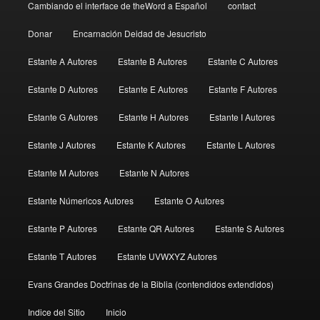
Cambiando el interface de theWord a Español
contact
Donar
Encarnación Deidad de Jesucristo
Estante A Autores
Estante B Autores
Estante C Autores
Estante D Autores
Estante E Autores
Estante F Autores
Estante G Autores
Estante H Autores
Estante I Autores
Estante J Autores
Estante K Autores
Estante L Autores
Estante M Autores
Estante N Autores
Estante Númericos Autores
Estante O Autores
Estante P Autores
Estante QR Autores
Estante S Autores
Estante T Autores
Estante UVWXYZ Autores
Evans Grandes Doctrinas de la Biblia (contendidos extendidos)
Indice del Sitio
Inicio