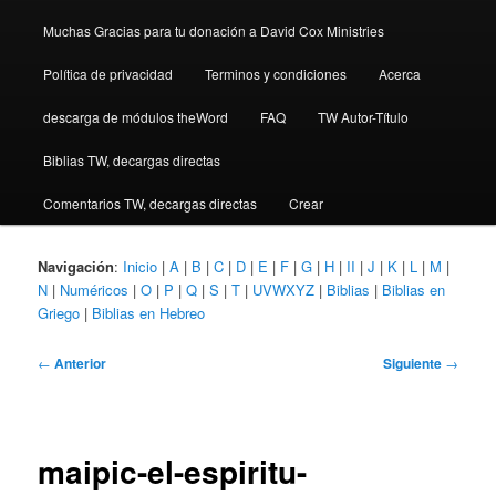
Muchas Gracias para tu donación a David Cox Ministries
Política de privacidad
Terminos y condiciones
Acerca
descarga de módulos theWord
FAQ
TW Autor-Título
Biblias TW, decargas directas
Comentarios TW, decargas directas
Crear
Navigación
:
Inicio
|
A
|
B
|
C
|
D
|
E
|
F
|
G
|
H
|
II
|
J
|
K
|
L
|
M
|
N
|
Numéricos
|
O
|
P
|
Q
|
S
|
T
|
UVWXYZ
|
Biblias
|
Biblias en
Griego
|
Biblias en Hebreo
Navegación
←
Anterior
Siguiente
→
de
entradas
maipic-el-espiritu-