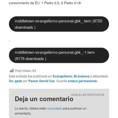
conocimiento de ÉL! 1 Pedro 2:2; 2 Pedro 3:18.
middletown-evangelismo-personal.gbk_.twm (8720
downloads )
.
middletown-evangelismo-personal.gbk_-1.twm
(8176 downloads )
Post Views:
63
Esta entrada fue publicada en
Evangelismo
,
M-Autores
y etiquetada
Dn
,
gads
por
Pastor David Cox
. Guarda
enlace permanente
.
CANCELAR RESPUESTA
Deja un comentario
Lo siento, debes estar
conectado
para publicar un
comentario.