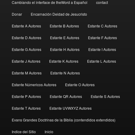
Cambiando el interface de theWord a Español
contact
Donar
Encarnación Deidad de Jesucristo
Estante A Autores
Estante B Autores
Estante C Autores
Estante D Autores
Estante E Autores
Estante F Autores
Estante G Autores
Estante H Autores
Estante I Autores
Estante J Autores
Estante K Autores
Estante L Autores
Estante M Autores
Estante N Autores
Estante Númericos Autores
Estante O Autores
Estante P Autores
Estante QR Autores
Estante S Autores
Estante T Autores
Estante UVWXYZ Autores
Evans Grandes Doctrinas de la Biblia (contendidos extendidos)
Indice del Sitio
Inicio