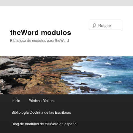
Ir al contenido principal
Buscar
theWord modulos
Biblioteca de modulos para theWord
Menú
Inicio
Básicos Bíblicos
principal
Bibliología Doctrina de las Escrituras
Blog de módulos de theWord en español