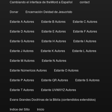
Cambiando el interface de theWord a Español
contact
Donar
Encarnación Deidad de Jesucristo
Estante A Autores
Estante B Autores
Estante C Autores
Estante D Autores
Estante E Autores
Estante F Autores
Estante G Autores
Estante H Autores
Estante I Autores
Estante J Autores
Estante K Autores
Estante L Autores
Estante M Autores
Estante N Autores
Estante Númericos Autores
Estante O Autores
Estante P Autores
Estante QR Autores
Estante S Autores
Estante T Autores
Estante UVWXYZ Autores
Evans Grandes Doctrinas de la Biblia (contendidos extendidos)
Indice del Sitio
Inicio