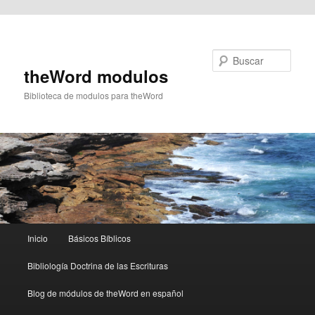
Ir al contenido principal
Buscar
theWord modulos
Biblioteca de modulos para theWord
Menú
Inicio
Básicos Bíblicos
principal
Bibliología Doctrina de las Escrituras
Blog de módulos de theWord en español