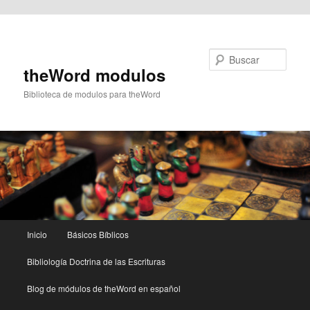
Ir al contenido principal
Buscar
theWord modulos
Biblioteca de modulos para theWord
Menú
Inicio
Básicos Bíblicos
principal
Bibliología Doctrina de las Escrituras
Blog de módulos de theWord en español