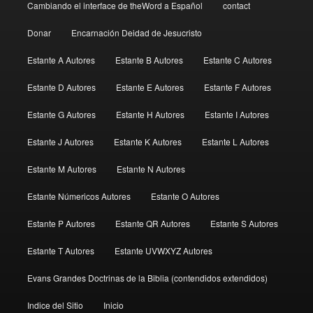
Cambiando el interface de theWord a Español
contact
Donar
Encarnación Deidad de Jesucristo
Estante A Autores
Estante B Autores
Estante C Autores
Estante D Autores
Estante E Autores
Estante F Autores
Estante G Autores
Estante H Autores
Estante I Autores
Estante J Autores
Estante K Autores
Estante L Autores
Estante M Autores
Estante N Autores
Estante Númericos Autores
Estante O Autores
Estante P Autores
Estante QR Autores
Estante S Autores
Estante T Autores
Estante UVWXYZ Autores
Evans Grandes Doctrinas de la Biblia (contendidos extendidos)
Indice del Sitio
Inicio