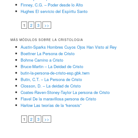
Finney, C.G. – Poder desde lo Alto
Hughes El servicio del Espíritu Santo
1
2
3
>>
MÁS MÓDULOS SOBRE LA CRISTOLOGIA
Austin-Sparks Hombres Cuyos Ojos Han Visto al Rey
Boettner La Persona de Cristo
Bohme Camino a Cristo
Bruce-Martin – La Deidad de Cristo
butin-la-persona-de-cristo-esp.gbk.twm
Butin, C.T. – La Persona de Cristo
Closson, D. – La deidad de Cristo
Coates-Raven-Stoney-Taylor La persona de Cristo
Flavel De la maravillosa persona de Cristo
Harlow Las teorías de la “kenosis”
1
2
3
>>