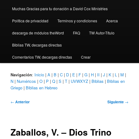
Muchas Gracias para tu donación a David Cox Ministries
Política de privacidad
Terminos y condiciones
Acerca
descarga de módulos theWord
FAQ
TW Autor-Título
Biblias TW, decargas directas
Comentarios TW, decargas directas
Crear
Navigación
:
Inicio
|
A
|
B
|
C
|
D
|
E
|
F
|
G
|
H
|
II
|
J
|
K
|
L
|
M
|
N
|
Numéricos
|
O
|
P
|
Q
|
S
|
T
|
UVWXYZ
|
Biblias
|
Biblias en
Griego
|
Biblias en Hebreo
Navegación
←
Anterior
Siguiente
→
de
entradas
Zaballos, V. – Dios Trino