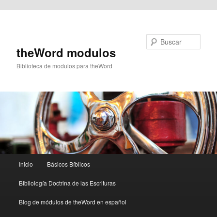
Ir al contenido principal
Buscar
theWord modulos
Biblioteca de modulos para theWord
Menú
Inicio
Básicos Bíblicos
principal
Bibliología Doctrina de las Escrituras
Blog de módulos de theWord en español