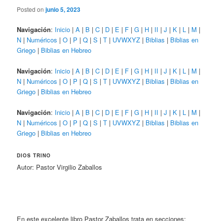
Posted on
junio 5, 2023
Navigación
:
Inicio
|
A
|
B
|
C
|
D
|
E
|
F
|
G
|
H
|
II
|
J
|
K
|
L
|
M
|
N
|
Numéricos
|
O
|
P
|
Q
|
S
|
T
|
UVWXYZ
|
Biblias
|
Biblias en
Griego
|
Biblias en Hebreo
Navigación
:
Inicio
|
A
|
B
|
C
|
D
|
E
|
F
|
G
|
H
|
II
|
J
|
K
|
L
|
M
|
N
|
Numéricos
|
O
|
P
|
Q
|
S
|
T
|
UVWXYZ
|
Biblias
|
Biblias en
Griego
|
Biblias en Hebreo
Navigación
:
Inicio
|
A
|
B
|
C
|
D
|
E
|
F
|
G
|
H
|
II
|
J
|
K
|
L
|
M
|
N
|
Numéricos
|
O
|
P
|
Q
|
S
|
T
|
UVWXYZ
|
Biblias
|
Biblias en
Griego
|
Biblias en Hebreo
DIOS TRINO
Autor: Pastor Virgilio Zaballos
En este excelente libro Pastor Zaballos trata en secciones: