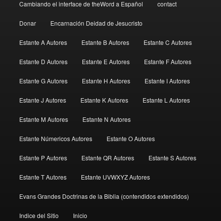
Cambiando el interface de theWord a Español
contact
Donar
Encarnación Deidad de Jesucristo
Estante A Autores
Estante B Autores
Estante C Autores
Estante D Autores
Estante E Autores
Estante F Autores
Estante G Autores
Estante H Autores
Estante I Autores
Estante J Autores
Estante K Autores
Estante L Autores
Estante M Autores
Estante N Autores
Estante Númericos Autores
Estante O Autores
Estante P Autores
Estante QR Autores
Estante S Autores
Estante T Autores
Estante UVWXYZ Autores
Evans Grandes Doctrinas de la Biblia (contendidos extendidos)
Indice del Sitio
Inicio