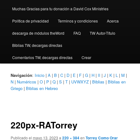
Muchas Gracias para tu donación a David Cox Ministries
Política de privacidad
Terminos y condiciones
Acerca
descarga de módulos theWord
FAQ
TW Autor-Título
Biblias TW, decargas directas
Comentarios TW, decargas directas
Crear
Navigación
:
Inicio
|
A
|
B
|
C
|
D
|
E
|
F
|
G
|
H
|
II
|
J
|
K
|
L
|
M
|
N
|
Numéricos
|
O
|
P
|
Q
|
S
|
T
|
UVWXYZ
|
Biblias
|
Biblias en
Griego
|
Biblias en Hebreo
Navegador
de
imágenes
220px-RATorrey
Publicado el
mayo 13, 2023
a
220 × 384
en
Torrey Como Orar