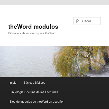
Ir al contenido principal
Buscar
theWord modulos
Biblioteca de modulos para theWord
Menú
Inicio
Básicos Bíblicos
principal
Bibliología Doctrina de las Escrituras
Blog de módulos de theWord en español