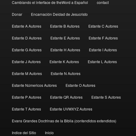
Cambiando el interface de theWord a Español
contact
Donar
Encarnación Deidad de Jesucristo
Estante A Autores
Estante B Autores
Estante C Autores
Estante D Autores
Estante E Autores
Estante F Autores
Estante G Autores
Estante H Autores
Estante I Autores
Estante J Autores
Estante K Autores
Estante L Autores
Estante M Autores
Estante N Autores
Estante Númericos Autores
Estante O Autores
Estante P Autores
Estante QR Autores
Estante S Autores
Estante T Autores
Estante UVWXYZ Autores
Evans Grandes Doctrinas de la Biblia (contendidos extendidos)
Indice del Sitio
Inicio