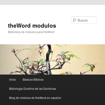
Ir al contenido principal
Buscar
theWord modulos
Biblioteca de modulos para theWord
Menú
Inicio
Básicos Bíblicos
principal
Bibliología Doctrina de las Escrituras
Blog de módulos de theWord en español