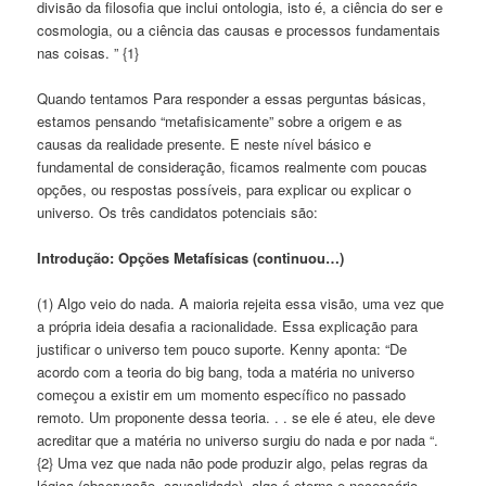
divisão da filosofia que inclui ontologia, isto é, a ciência do ser e
cosmologia, ou a ciência das causas e processos fundamentais
nas coisas. ” {1}
Quando tentamos Para responder a essas perguntas básicas,
estamos pensando “metafisicamente” sobre a origem e as
causas da realidade presente. E neste nível básico e
fundamental de consideração, ficamos realmente com poucas
opções, ou respostas possíveis, para explicar ou explicar o
universo. Os três candidatos potenciais são:
Introdução: Opções Metafísicas (continuou…)
(1) Algo veio do nada. A maioria rejeita essa visão, uma vez que
a própria ideia desafia a racionalidade. Essa explicação para
justificar o universo tem pouco suporte. Kenny aponta: “De
acordo com a teoria do big bang, toda a matéria no universo
começou a existir em um momento específico no passado
remoto. Um proponente dessa teoria. . . se ele é ateu, ele deve
acreditar que a matéria no universo surgiu do nada e por nada “.
{2} Uma vez que nada não pode produzir algo, pelas regras da
lógica (observação, causalidade), algo é eterno e necessário.