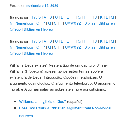
Posted on
noviembre 12, 2020
Navigación
:
Inicio
|
A
|
B
|
C
|
D
|
E
|
F
|
G
|
H
|
II
|
J
|
K
|
L
|
M
|
N
|
Numéricos
|
O
|
P
|
Q
|
S
|
T
|
UVWXYZ
|
Biblias
|
Biblias en
Griego
|
Biblias en Hebreo
Navigación
:
Inicio
|
A
|
B
|
C
|
D
|
E
|
F
|
G
|
H
|
II
|
J
|
K
|
L
|
M
|
N
|
Numéricos
|
O
|
P
|
Q
|
S
|
T
|
UVWXYZ
|
Biblias
|
Biblias en
Griego
|
Biblias en Hebreo
Williams Deus existe? Neste artigo de um capítulo, Jimmy
Williams (Probe.org) apresenta-nos estes temas sobre a
existência de Deus: Introdução: Opções metafísicas; O
argumento cosmológico; O argumento teleológico; O argumento
moral; e Algumas palavras sobre ateísmo e agnosticismo.
Williams, J. – ¿Existe Dios?
(español)
Does God Exist? A Christian Argument from Non-biblical
Sources