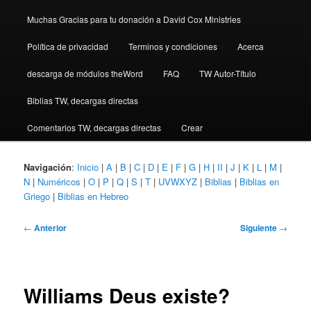
Muchas Gracias para tu donación a David Cox Ministries
Política de privacidad
Terminos y condiciones
Acerca
descarga de módulos theWord
FAQ
TW Autor-Título
Biblias TW, decargas directas
Comentarios TW, decargas directas
Crear
Navigación
:
Inicio
|
A
|
B
|
C
|
D
|
E
|
F
|
G
|
H
|
II
|
J
|
K
|
L
|
M
|
N
|
Numéricos
|
O
|
P
|
Q
|
S
|
T
|
UVWXYZ
|
Biblias
|
Biblias en
Griego
|
Biblias en Hebreo
Navegación
←
Anterior
Siguiente
→
de
entradas
Williams Deus existe?