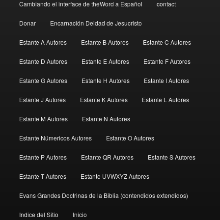
Cambiando el interface de theWord a Español
contact
Donar
Encarnación Deidad de Jesucristo
Estante A Autores
Estante B Autores
Estante C Autores
Estante D Autores
Estante E Autores
Estante F Autores
Estante G Autores
Estante H Autores
Estante I Autores
Estante J Autores
Estante K Autores
Estante L Autores
Estante M Autores
Estante N Autores
Estante Númericos Autores
Estante O Autores
Estante P Autores
Estante QR Autores
Estante S Autores
Estante T Autores
Estante UVWXYZ Autores
Evans Grandes Doctrinas de la Biblia (contendidos extendidos)
Indice del Sitio
Inicio