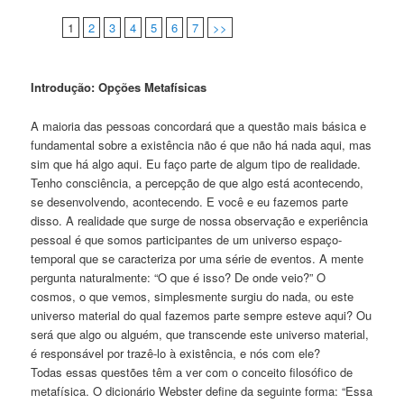
1
2
3
4
5
6
7
>>
Introdução: Opções Metafísicas
A maioria das pessoas concordará que a questão mais básica e
fundamental sobre a existência não é que não há nada aqui, mas
sim que há algo aqui. Eu faço parte de algum tipo de realidade.
Tenho consciência, a percepção de que algo está acontecendo,
se desenvolvendo, acontecendo. E você e eu fazemos parte
disso. A realidade que surge de nossa observação e experiência
pessoal é que somos participantes de um universo espaço-
temporal que se caracteriza por uma série de eventos. A mente
pergunta naturalmente: “O que é isso? De onde veio?” O
cosmos, o que vemos, simplesmente surgiu do nada, ou este
universo material do qual fazemos parte sempre esteve aqui? Ou
será que algo ou alguém, que transcende este universo material,
é responsável por trazê-lo à existência, e nós com ele?
Todas essas questões têm a ver com o conceito filosófico de
metafísica. O dicionário Webster define da seguinte forma: “Essa