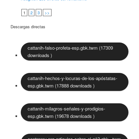
1
2
3
>>
Descargas directas
cattanih-falso-profeta-esp.gbk.twm (17309
downloads )
cattanih-hechos-y-locuras-de-los-apóstatas-
esp.gbk.twm (17888 downloads )
cattanih-milagros-señales-y-prodigios-
esp.gbk.twm (19678 downloads )
centrorey.org-articulos-sobre-el-g12.gbk_.twm