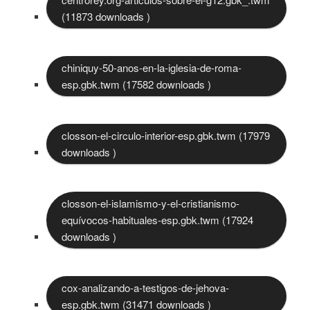
(11873 downloads )
chiniquy-50-anos-en-la-iglesia-de-roma-
esp.gbk.twm (17582 downloads )
closson-el-circulo-interior-esp.gbk.twm (17979
downloads )
closson-el-islamismo-y-el-cristianismo-
equívocos-habituales-esp.gbk.twm (17924
downloads )
cox-analizando-a-testigos-de-jehova-
esp.gbk.twm (31471 downloads )