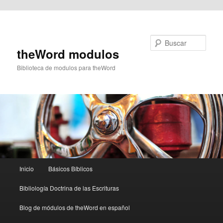
Ir al contenido principal
Buscar
theWord modulos
Biblioteca de modulos para theWord
Menú
Inicio
Básicos Bíblicos
principal
Bibliología Doctrina de las Escrituras
Blog de módulos de theWord en español