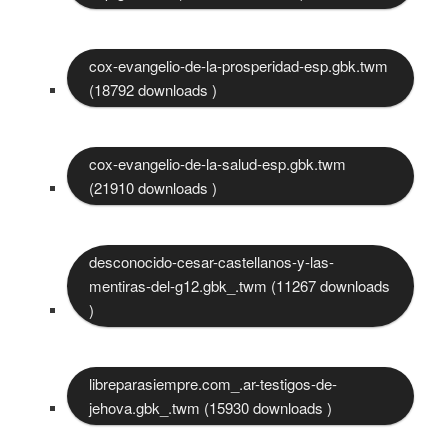
cox-evangelio-de-la-prosperidad-esp.gbk.twm
(18792 downloads )
cox-evangelio-de-la-salud-esp.gbk.twm
(21910 downloads )
desconocido-cesar-castellanos-y-las-
mentiras-del-g12.gbk_.twm (11267 downloads
)
libreparasiempre.com_.ar-testigos-de-
jehova.gbk_.twm (15930 downloads )