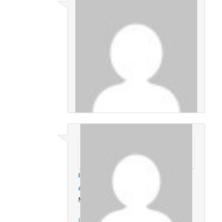
Ismael lito
en
mayo 14, 2014 a las 7:03
am
dijo:
Muchas gracias por este libro y si esta
muy buena
Inicia sesión para responder
Ismael lito
en
mayo 14, 2014 a las 7:04
am
dijo:
Muy lindo.
Inicia sesión para responder