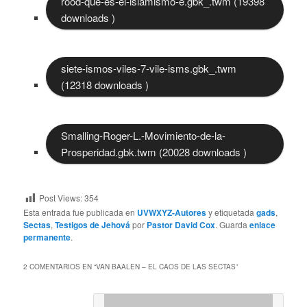
rood-que-es-el-islamismo-e.gbk_.twm (19398
downloads )
siete-ismos-viles-7-vile-isms.gbk_.twm
(12318 downloads )
Smalling-Roger-L.-Movimiento-de-la-
Prosperidad.gbk.twm (20028 downloads )
Post Views:
354
Esta entrada fue publicada en
UVWXYZ-Autores
y etiquetada
gads
,
Sectas
,
Testigos de Jehová
por
Pastor David Cox
. Guarda
enlace
permanente
.
2 COMENTARIOS EN “
VAN BAALEN – EL CAOS DE LAS SECTAS
”