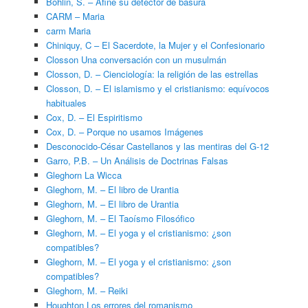
Bohlin, S. – Afine su detector de basura
CARM – Maria
carm Maria
Chiniquy, C – El Sacerdote, la Mujer y el Confesionario
Closson Una conversación con un musulmán
Closson, D. – Cienciología: la religión de las estrellas
Closson, D. – El islamismo y el cristianismo: equívocos
habituales
Cox, D. – El Espiritismo
Cox, D. – Porque no usamos Imágenes
Desconocido-César Castellanos y las mentiras del G-12
Garro, P.B. – Un Análisis de Doctrinas Falsas
Gleghorn La Wicca
Gleghorn, M. – El libro de Urantia
Gleghorn, M. – El libro de Urantia
Gleghorn, M. – El Taoísmo Filosófico
Gleghorn, M. – El yoga y el cristianismo: ¿son
compatibles?
Gleghorn, M. – El yoga y el cristianismo: ¿son
compatibles?
Gleghorn, M. – Reiki
Houghton Los errores del romanismo