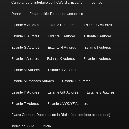
Cambiando el interface de theWord a Español
contact
Donar
Encarnación Deidad de Jesucristo
Estante A Autores
Estante B Autores
Estante C Autores
Estante D Autores
Estante E Autores
Estante F Autores
Estante G Autores
Estante H Autores
Estante I Autores
Estante J Autores
Estante K Autores
Estante L Autores
Estante M Autores
Estante N Autores
Estante Númericos Autores
Estante O Autores
Estante P Autores
Estante QR Autores
Estante S Autores
Estante T Autores
Estante UVWXYZ Autores
Evans Grandes Doctrinas de la Biblia (contendidos extendidos)
Indice del Sitio
Inicio