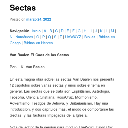
Sectas
Posted on
marzo 24, 2022
Navigación
:
Inicio
|
A
|
B
|
C
|
D
|
E
|
F
|
G
|
H
|
II
|
J
|
K
|
L
|
M
|
N
|
Numéricos
|
O
|
P
|
Q
|
S
|
T
|
UVWXYZ
|
Biblias
|
Biblias en
Griego
|
Biblias en Hebreo
Van Baalen El Caos de las Sectas
Por J. K. Van Baalen
En esta magna obra sobre las sectas Van Baalen nos presenta
12 capítulos sobre varias sectas y unos sobre el tema en
general. Las sectas que se trata son Espiritismo, Astrología,
Teosofía, Ciencia Cristiana, RosaCruz, Mormonismo,
Adventismo, Testigos de Jehová, y Unitarianismo. Hay una
introducción, y dos capítulos más, el modo de comportarse las
Sectas, y las facturas impagadas de la Iglesia.
Nota del editor de la versión para módulo TheWord, David Cox,