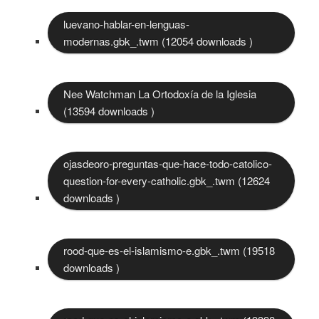
luevano-hablar-en-lenguas-
modernas.gbk_.twm (12054 downloads )
Nee Watchman La Ortodoxía de la Iglesia
(13594 downloads )
ojasdeoro-preguntas-que-hace-todo-catolico-
question-for-every-catholic.gbk_.twm (12624
downloads )
rood-que-es-el-islamismo-e.gbk_.twm (19518
downloads )